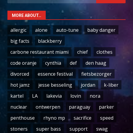
for:
MORE ABOUT…
allergic
alone
auto-tune
baby danger
big facts
blackberry
carbone restaurant miami
chief
clothes
code oranje
cynthia
def
den haag
divorced
essence festival
fietsbezorger
hot jamz
jesse besseling
jordan
k-liber
kartel
LA
lakevia
lovin
nora
nuclear
ontwerpen
paraguay
parker
penthouse
rhyno mp
sacrifice
speed
stoners
super bass
support
swag