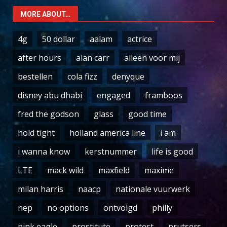
MORE ABOUT…
4g
50 dollar
aalam
actrice
after hours
alan carr
alleen voor mij
bestellen
cola fizz
denyque
disney abu dhabi
engaged
framboos
fred the godson
glass
good time
hold tight
holland america line
i am
i wanna know
kerstnummer
life is good
LTE
mack wild
maxfield
maxime
milan harris
naacp
nationale vuurwerk
nep
no options
ontvolgd
philly
pink eagle
prostitute
protest
prutsers