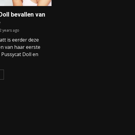
Doll bevallen van
e
2 years ago
tt is eerder deze
en van haar eerste
x Pussycat Doll en