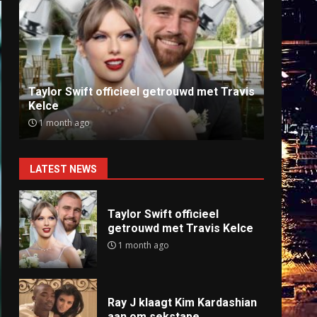
Ray J klaagt Kim Kardashian aan om
Anti
sekstape
offlin
9 months ago
9 mo
LATEST NEWS
Taylor Swift officieel
getrouwd met Travis Kelce
1 month ago
Ray J klaagt Kim Kardashian
aan om sekstape