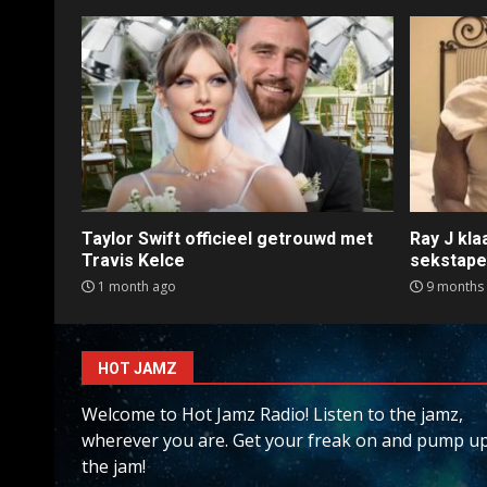
Taylor Swift officieel getrouwd met
Ray J kl
Travis Kelce
sekstap
1 month ago
9 months
HOT JAMZ
Welcome to Hot Jamz Radio! Listen to the jamz,
wherever you are. Get your freak on and pump u
the jam!