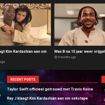
aagt Kim Kardashian aan om
Max B na 15 jaar weer vrijge
e
9 months ago
 ago
RECENT POSTS
Taylor Swift officieel getrouwd met Travis Kelce
p
Ray J klaagt Kim Kardashian aan om sekstape