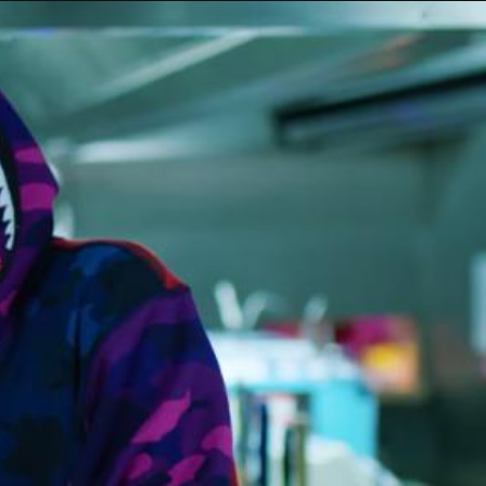
Taylor Swift officieel getrouwd met Travis
Kelce
1 month ago