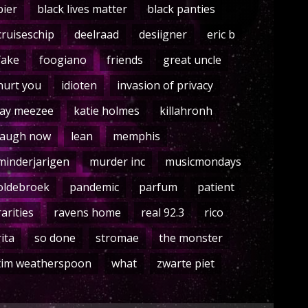
bier
black lives matter
black panties
cruiseschip
deelraad
desiigner
eric b
fake
foogiano
friends
great uncle
hurt you
idioten
invasion of privacy
jay meezee
katie holmes
killahronh
laugh now
lean
memphis
minderjarigen
murder inc
musicmondays
oldebroek
pandemic
parfum
patient
rarities
ravens home
real 92.3
rico
rita
so done
stromae
the monster
tim weatherspoon
what
zwarte piet