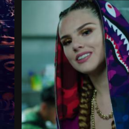
Treinkaartjes worden duurder,
abonnementen verdwijnen
9 months ago