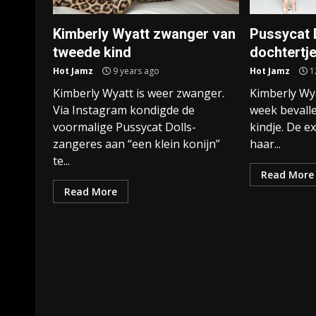
Kimberly Wyatt zwanger van
Pussycat 
tweede kind
dochtertj
Hot Jamz
9 years ago
Hot Jamz
1
Kimberly Wyatt is weer zwanger.
Kimberly Wya
Via Instagram kondigde de
week bevall
voormalige Pussycat Dolls-
kindje. De e
zangeres aan “een klein konijn”
haar...
te...
Read More
Read More