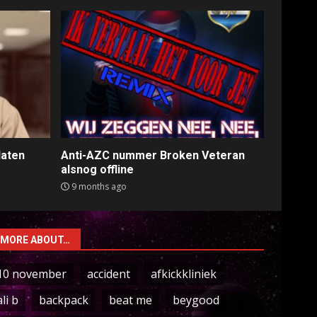
laten
Anti-AZC nummer Broken Veteran
alsnog offline
9 months ago
MORE ABOUT…
10 november
accident
afkickkliniek
ali b
backpack
beat me
beygood