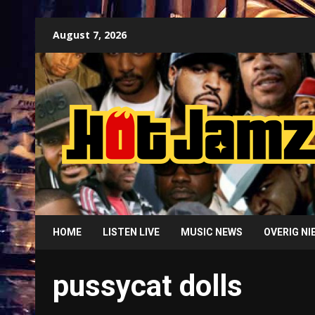
Skip
August 7, 2026
to
content
HOME
LISTEN LIVE
MUSIC NEWS
OVERIG N
pussycat dolls