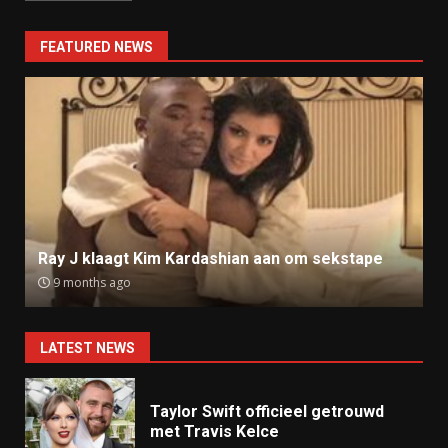
FEATURED NEWS
Ray J klaagt Kim Kardashian aan om sekstape
9 months ago
LATEST NEWS
Taylor Swift officieel getrouwd
met Travis Kelce