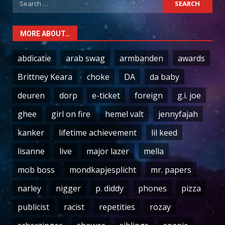
for:
MORE ABOUT…
abdicatie
arab swag
armbanden
awards
Brittney Keara
choke
DA
da baby
deuren
dorp
e-ticket
foreign
g.i. joe
ghee
girl on fire
hemel valt
jennyfajah
kanker
lifetime achievement
lil keed
lisanne
live
major lazer
mella
mob boss
mondkapjesplicht
mr. papers
narley
nigger
p. diddy
phones
pizza
publicist
racist
repetities
rozay