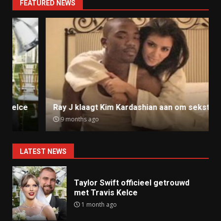
FEATURED NEWS
Ray J klaagt Kim Kardashian aan om sekstape
9 months ago
LATEST NEWS
Taylor Swift officieel getrouwd
met Travis Kelce
1 month ago