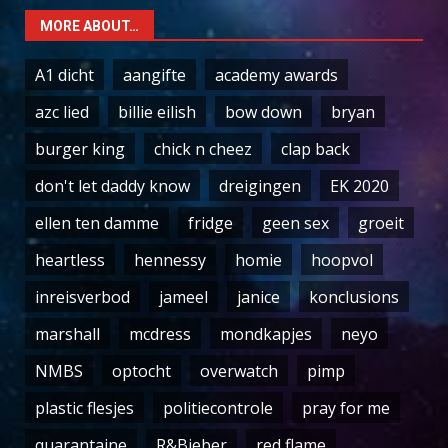
MORE ABOUT…
A1 dicht
aangifte
academy awards
azc lied
billie eilish
bow down
bryan
burger king
chick n cheez
clap back
don't let daddy know
dreigingen
EK 2020
ellen ten damme
fridge
geen sex
groeit
heartless
hennessy
homie
hoopvol
inreisverbod
jameel
janice
konclusions
marshall
mcdress
mondkapjes
neyo
NMBS
optocht
overwatch
pimp
plastic flesjes
politiecontrole
pray for me
quarantaine
R&Bieber
red flame