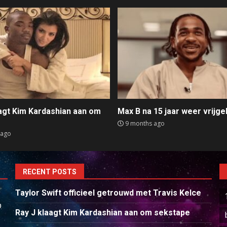
aagt Kim Kardashian aan om
Max B na 15 jaar weer vrijge
e
9 months ago
 ago
RECENT POSTS
Taylor Swift officieel getrouwd met Travis Kelce
p
Ray J klaagt Kim Kardashian aan om sekstape