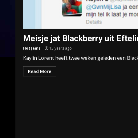
Meisje jat Blackberry uit Eftel
Hot Jamz
13 years ago
Kaylin Lorent heeft twee weken geleden een BlackB
Read More