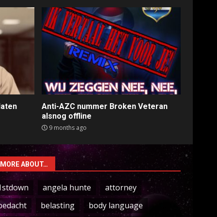
laten
Anti-AZC nummer Broken Veteran
alsnog offline
9 months ago
MORE ABOUT…
1stdown
angela hunte
attorney
bedacht
belasting
body language