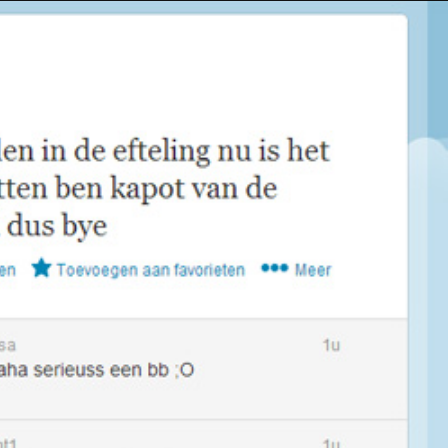
Taylor Swift officieel getrouwd met Travis
Kelce
1 month ago