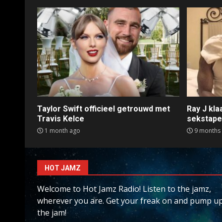
Taylor Swift officieel getrouwd met
Ray J kl
Travis Kelce
sekstap
1 month ago
9 months
HOT JAMZ
Welcome to Hot Jamz Radio! Listen to the jamz,
wherever you are. Get your freak on and pump u
the jam!