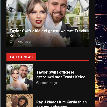
Ray J klaagt Kim Kardashian aan om
Anti
sekstape
offlin
9 months ago
9 mo
LATEST NEWS
Taylor Swift officieel
getrouwd met Travis Kelce
1 month ago
Ray J klaagt Kim Kardashian
aan om sekstape