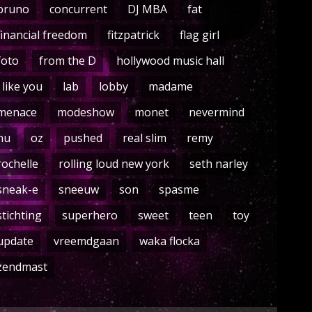
bruno
concurrent
DJ MBA
fat
financial freedom
fitzpatrick
flag girl
foto
from the D
hollywood music hall
i like you
lab
lobby
madame
menace
modeshow
monet
nevermind
nu
oz
pushed
real slim
remy
rochelle
rolling loud new york
seth narley
sneak-e
sneeuw
son
spasme
stichting
superhero
sweet
teen
toy
update
vreemdgaan
waka flocka
zendmast