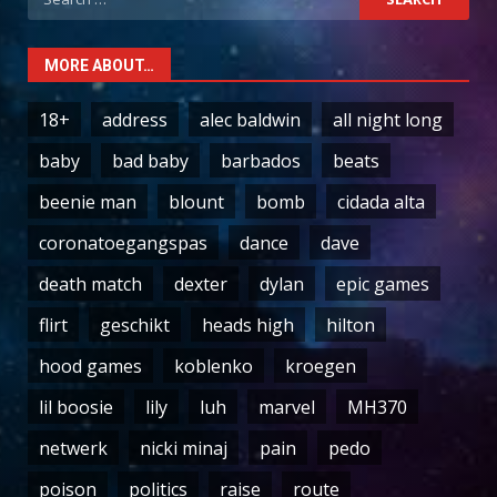
for:
MORE ABOUT…
18+
address
alec baldwin
all night long
baby
bad baby
barbados
beats
beenie man
blount
bomb
cidada alta
coronatoegangspas
dance
dave
death match
dexter
dylan
epic games
flirt
geschikt
heads high
hilton
hood games
koblenko
kroegen
lil boosie
lily
luh
marvel
MH370
netwerk
nicki minaj
pain
pedo
poison
politics
raise
route