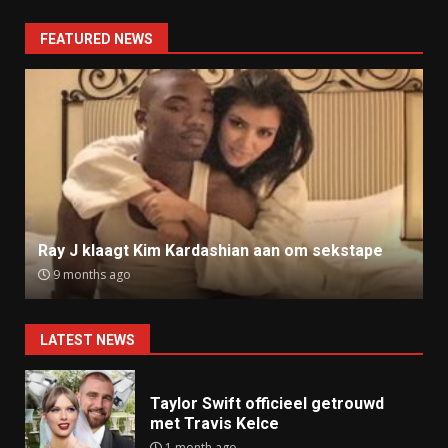
FEATURED NEWS
Ray J klaagt Kim Kardashian aan om sekstape
9 months ago
LATEST NEWS
Taylor Swift officieel getrouwd
met Travis Kelce
1 month ago