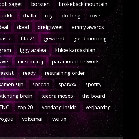
bob saget
borsten
brokeback mountain
buckle
challa
city
clothing
cover
deal
dood
dreigtweet
emmy awards
fiasco
fifa 21
geweerd
good morning
gram
iggy azalea
khloe kardashian
kwiz
nicki maraj
paramount network
rascist
ready
restraining order
samen zijn
soedan
sparxxx
spotify
stichting brein
teedra moses
the board
TNC
top 20
vandaag inside
verjaardag
vogue
voicemail
we up