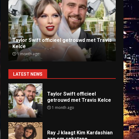
Ray J klaagt Kim Kardashian aan om
Anti
sekstape
offlin
9 months ago
9 mo
LATEST NEWS
Taylor Swift officieel
getrouwd met Travis Kelce
1 month ago
Ray J klaagt Kim Kardashian
aan om sekstape