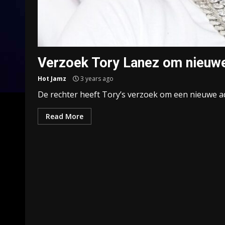
Verzoek Tory Lanez om nieuw
Hot Jamz
3 years ago
De rechter heeft Tory’s verzoek om een nieuwe ad
Read More