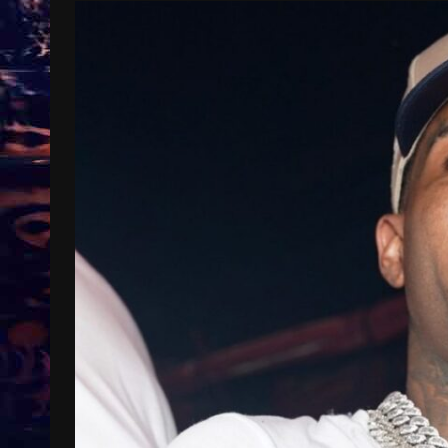
Treinkaartjes worden duurder,
abonnementen verdwijnen
9 months ago