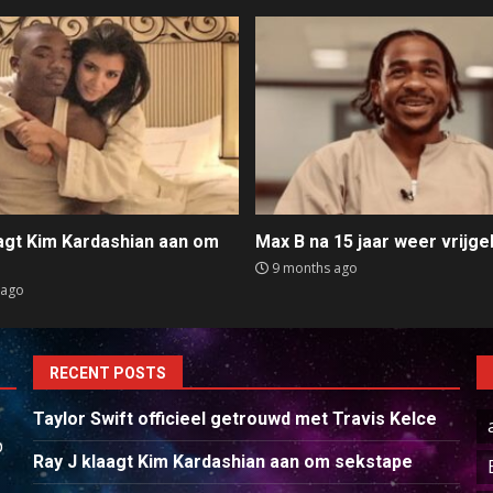
aagt Kim Kardashian aan om
Max B na 15 jaar weer vrijge
e
9 months ago
 ago
RECENT POSTS
Taylor Swift officieel getrouwd met Travis Kelce
p
Ray J klaagt Kim Kardashian aan om sekstape