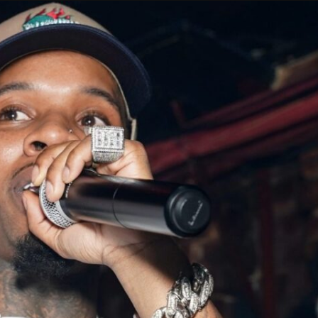
Taylor Swift officieel getrouwd met Travis
Kelce
1 month ago