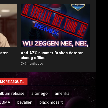
laten
Anti-AZC nummer Broken Veteran
alsnog offline
9 months ago
MORE ABOUT…
album release
alter ego
amerika
BBMA
bevallen
black mozart