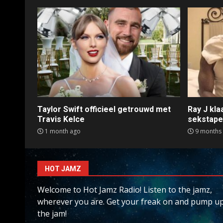
Taylor Swift officieel getrouwd met
Ray J kl
Travis Kelce
sekstap
1 month ago
9 months
HOT JAMZ
Welcome to Hot Jamz Radio! Listen to the jamz,
wherever you are. Get your freak on and pump u
the jam!