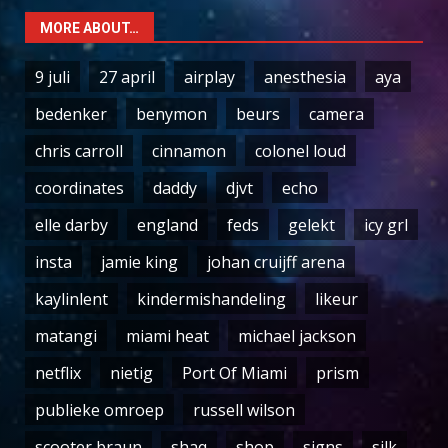
MORE ABOUT…
9 juli
27 april
airplay
anesthesia
aya
bedenker
benymon
beurs
camera
chris carroll
cinnamon
colonel loud
coordinates
daddy
djvt
echo
elle darby
england
feds
gelekt
icy grl
insta
jamie king
johan cruijff arena
kaylinlent
kindermishandeling
likeur
matangi
miami heat
michael jackson
netflix
nietig
Port Of Miami
prism
publieke omroep
russell wilson
scooter braun
shaq
shop
signs
silk