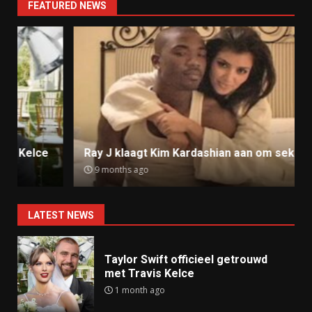
FEATURED NEWS
Ray J klaagt Kim Kardashian aan om sekstape
9 months ago
LATEST NEWS
Taylor Swift officieel getrouwd
met Travis Kelce
1 month ago