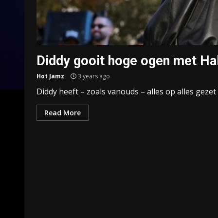
Diddy gooit hoge ogen met Hal
Hot Jamz
3 years ago
Diddy heeft – zoals vanouds – alles op alles geze
Read More