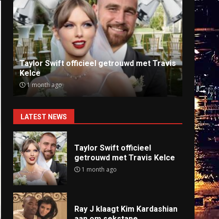
Ray J klaagt Kim Kardashian aan om
Anti
sekstape
offlin
9 months ago
9 mo
LATEST NEWS
Taylor Swift officieel
getrouwd met Travis Kelce
1 month ago
Ray J klaagt Kim Kardashian
aan om sekstape