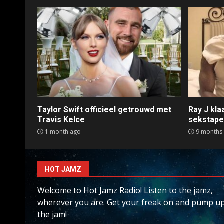
Taylor Swift officieel getrouwd met
Ray J kl
Travis Kelce
sekstap
1 month ago
9 months
HOT JAMZ
Welcome to Hot Jamz Radio! Listen to the jamz,
wherever you are. Get your freak on and pump u
the jam!