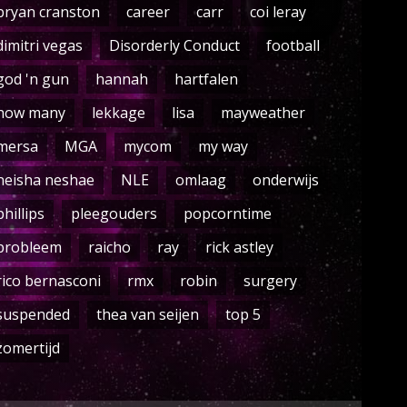
bryan cranston
career
carr
coi leray
dimitri vegas
Disorderly Conduct
football
god 'n gun
hannah
hartfalen
how many
lekkage
lisa
mayweather
mersa
MGA
mycom
my way
neisha neshae
NLE
omlaag
onderwijs
phillips
pleegouders
popcorntime
probleem
raicho
ray
rick astley
rico bernasconi
rmx
robin
surgery
suspended
thea van seijen
top 5
zomertijd