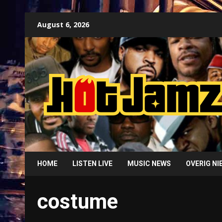
Skip
August 6, 2026
to
content
HOME
LISTEN LIVE
MUSIC NEWS
OVERIG N
costume