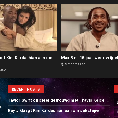
aagt Kim Kardashian aan om
Max B na 15 jaar weer vrijge
e
9 months ago
 ago
RECENT POSTS
Taylor Swift officieel getrouwd met Travis Kelce
p
Ray J klaagt Kim Kardashian aan om sekstape