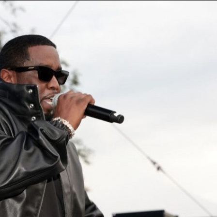
Taylor Swift officieel getrouwd met Travis
Kelce
1 month ago