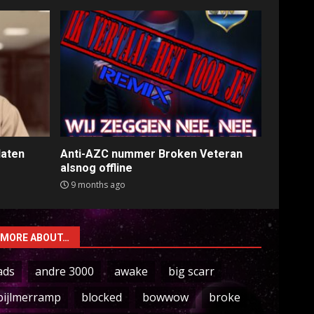
laten
Anti-AZC nummer Broken Veteran
alsnog offline
9 months ago
MORE ABOUT…
ads
andre 3000
awake
big scarr
bijlmerramp
blocked
bowwow
broke