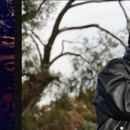
Treinkaartjes worden duurder,
abonnementen verdwijnen
9 months ago