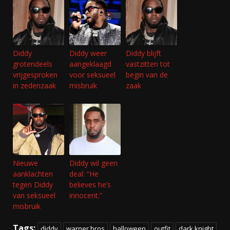
Diddy
Diddy weer
Diddy blijft
grotendeels
aangeklaagd
vastzitten tot
vrijgesproken
voor seksueel
begin van de
in zedenzaak
misbruik
zaak
Nieuwe
Diddy wil geen
aanklachten
deal: “He
tegen Diddy
believes he’s
van seksueel
innocent.”
misbruik
Tags:
diddy
warner bros
halloween
outfit
dark knight