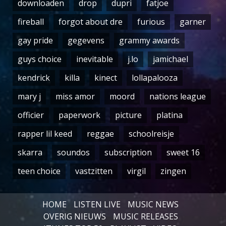
downloaden
drop
dupri
fatjoe
fireball
forgot about dre
furious
garner
gay pride
gegevens
grammy awards
guys choice
inevitable
j.lo
jamichael
kendrick
killa
kinect
lollapalooza
mary j
miss amor
moord
nations league
officier
paperwork
picture
platina
rapper lil keed
reggae
schoolreisje
skarra
soundos
subscription
sweet 16
teen choice
vastzitten
virgil
zingen
HOME
LISTEN LIVE
MUSIC NEWS
OVERIG NIEUWS
MUSIC RELEASES