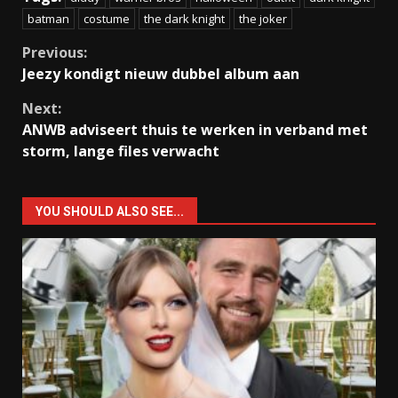
batman
costume
the dark knight
the joker
Continue
Previous:
Jeezy kondigt nieuw dubbel album aan
Reading
Next:
ANWB adviseert thuis te werken in verband met
storm, lange files verwacht
YOU SHOULD ALSO SEE...