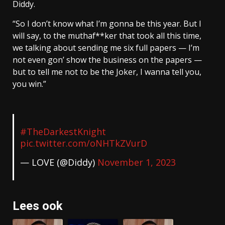
Diddy.
“So I don’t know what I’m gonna be this year. But I
will say, to the muthaf**ker that took all this time,
we talking about sending me six full papers — I’m
not even gon’ show the business on the papers —
but to tell me not to be the Joker, I wanna tell you,
you win.”
#TheDarkestKnight
pic.twitter.com/oNHTkZVurD
— LOVE (@Diddy)
November 1, 2023
Lees ook