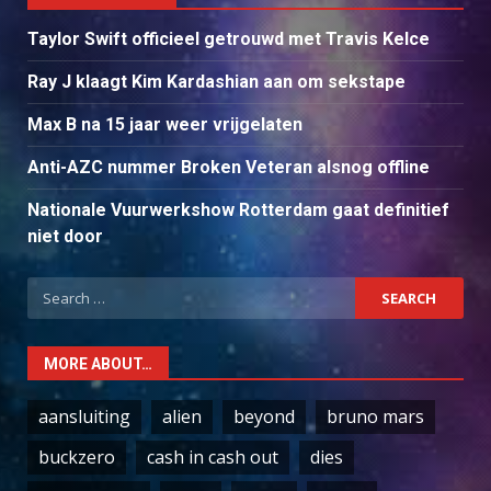
Taylor Swift officieel getrouwd met Travis Kelce
Ray J klaagt Kim Kardashian aan om sekstape
Max B na 15 jaar weer vrijgelaten
Anti-AZC nummer Broken Veteran alsnog offline
Nationale Vuurwerkshow Rotterdam gaat definitief
niet door
Search
for:
MORE ABOUT…
aansluiting
alien
beyond
bruno mars
buckzero
cash in cash out
dies