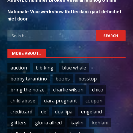
Anti-AZC nummer Broken Veteran alsnog offline
Nationale Vuurwerkshow Rotterdam gaat definitief
niet door
Search
for:
MORE ABOUT…
auction
b.b king
blue whale
bobby tarantino
boobs
bosstop
bring the noize
charlie wilson
chico
child abuse
ciara pregnant
coupon
creditcard
de
dua lipa
engeland
glitters
gloria allred
kaylin
kehlani