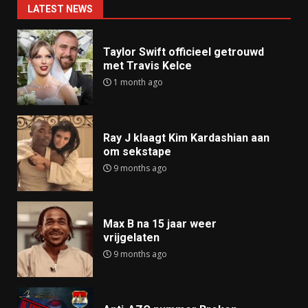
LATEST NEWS
Taylor Swift officieel getrouwd
met Travis Kelce
1 month ago
Ray J klaagt Kim Kardashian aan
om sekstape
9 months ago
Max B na 15 jaar weer
vrijgelaten
9 months ago