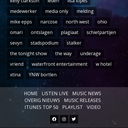
kelly clarkson
leden
lisa lopes
medewerker
media only
melding
mike epps
narcose
north west
ohio
omari
ontslagen
plagiaat
schietpartijen
sevyn
stadspodium
stalker
the tonight show
the way
underage
vriend
waterfront entertainment
w hotel
xtina
YNW bortlen
HOME
LISTEN LIVE
MUSIC NEWS
OVERIG NIEUWS
MUSIC RELEASES
ITUNES TOP 50
PLAYLIST
VIDEO
Facebook
Instagram
Twitter