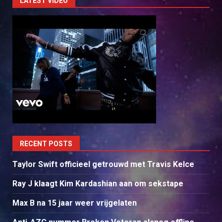
LATEST VIDEO
RECENT POSTS
Taylor Swift officieel getrouwd met Travis Kelce
Ray J klaagt Kim Kardashian aan om sekstape
Max B na 15 jaar weer vrijgelaten