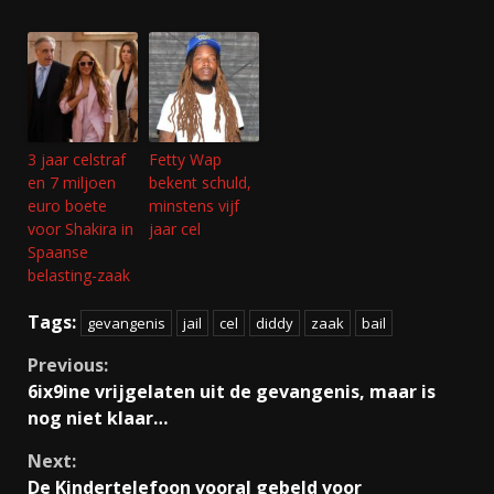
3 jaar celstraf
Fetty Wap
en 7 miljoen
bekent schuld,
euro boete
minstens vijf
voor Shakira in
jaar cel
Spaanse
belasting-zaak
Tags:
gevangenis
jail
cel
diddy
zaak
bail
Continue
Previous:
6ix9ine vrijgelaten uit de gevangenis, maar is
Reading
nog niet klaar…
Next:
De Kindertelefoon vooral gebeld voor