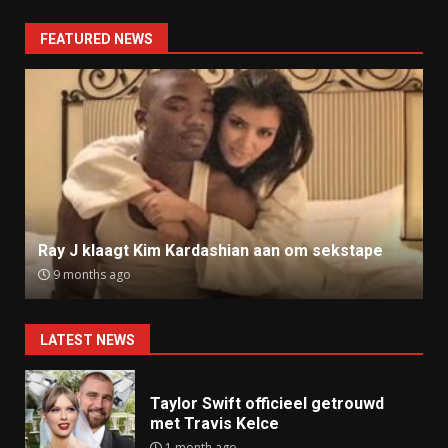
FEATURED NEWS
Ray J klaagt Kim Kardashian aan om sekstape
9 months ago
LATEST NEWS
Taylor Swift officieel getrouwd
met Travis Kelce
1 month ago