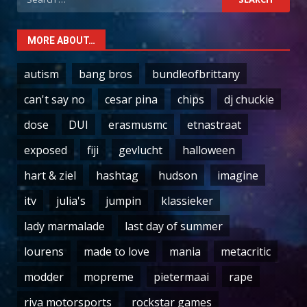
for:
MORE ABOUT…
autism
bang bros
bundleofbrittany
can't say no
cesar pina
chips
dj chuckie
dose
DUI
erasmusmc
etnastraat
exposed
fiji
gevlucht
halloween
hart & ziel
hashtag
hudson
imagine
itv
julia's
jumpin
klassieker
lady marmalade
last day of summer
lourens
made to love
mania
metacritic
modder
mopreme
pietermaai
rape
riva motorsports
rockstar games