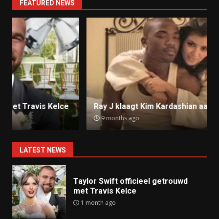
FEATURED NEWS
Ray J klaagt Kim Kardashian aan om sekstape
9 months ago
LATEST NEWS
Taylor Swift officieel getrouwd
met Travis Kelce
1 month ago