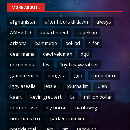
MORE ABOUT…
afghanistan
after hours til dawn
always
AMF 2023
appartement
appelsap
arizona
bammetje
beklad
cijfer
dear mama
dewi veldman
dgtl
documents
fest
floyd mayweather
gamemeneer
gangsta
gijp
hardenberg
iggy azealia
jessie j
journalist
julen
kaart
kevin greutert
l.a.
million dollar
murder case
my house
naritaweg
notorious b.i.g
parkeertarieven
presidential
rain
rat
sandwich