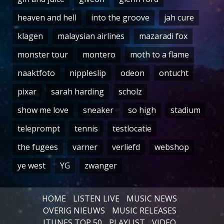
heaven and hell
into the groove
jah cure
klagen
malaysian airlines
mazaradi fox
monster tour
montero
moth to a flame
naaktfoto
nippleslip
odeon
ontucht
pixar
sarah harding
scholz
show me love
sneaker
so high
stadium
teleprompt
tennis
testlocatie
the fugees
varner
verliefd
webshop
ye west
YG
zwanger
HOME
LISTEN LIVE
MUSIC NEWS
OVERIG NIEUWS
MUSIC RELEASES
ITUNES TOP 50
PLAYLIST
VIDEO