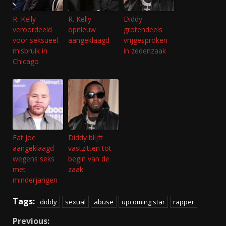
R. Kelly
R. Kelly
Diddy
veroordeeld
opnieuw
grotendeels
voor seksueel
aangeklaagd
vrijgesproken
misbruik in
in zedenzaak
Chicago
Fat Joe
Diddy blijft
aangeklaagd
vastzitten tot
wegens seks
begin van de
met
zaak
minderjarigen
Tags:
diddy
sexual
abuse
upcoming star
rapper
Continue
Previous: