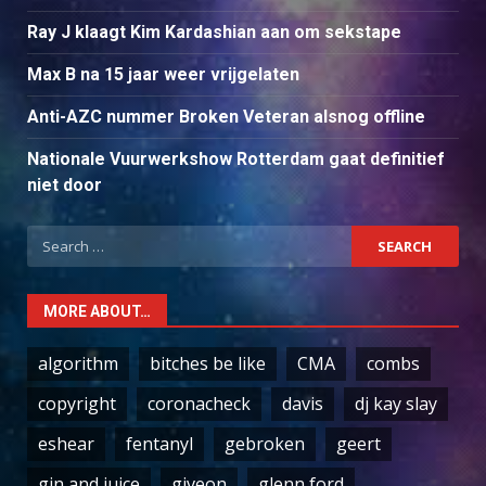
Ray J klaagt Kim Kardashian aan om sekstape
Max B na 15 jaar weer vrijgelaten
Anti-AZC nummer Broken Veteran alsnog offline
Nationale Vuurwerkshow Rotterdam gaat definitief
niet door
Search
for:
MORE ABOUT…
algorithm
bitches be like
CMA
combs
copyright
coronacheck
davis
dj kay slay
eshear
fentanyl
gebroken
geert
gin and juice
giveon
glenn ford