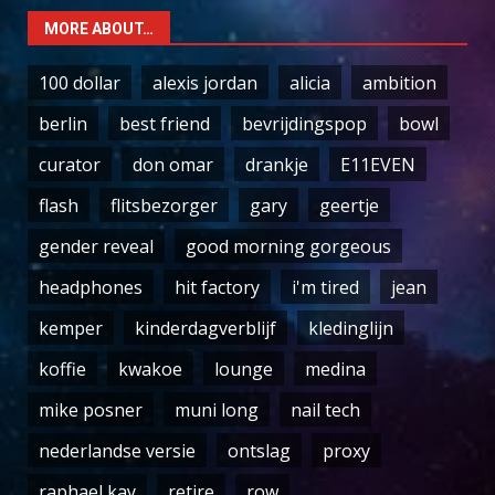
MORE ABOUT…
100 dollar
alexis jordan
alicia
ambition
berlin
best friend
bevrijdingspop
bowl
curator
don omar
drankje
E11EVEN
flash
flitsbezorger
gary
geertje
gender reveal
good morning gorgeous
headphones
hit factory
i'm tired
jean
kemper
kinderdagverblijf
kledinglijn
koffie
kwakoe
lounge
medina
mike posner
muni long
nail tech
nederlandse versie
ontslag
proxy
raphael kay
retire
row