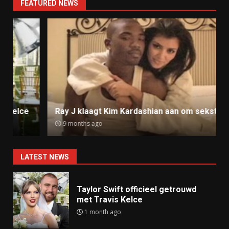
FEATURED NEWS
Ray J klaagt Kim Kardashian aan om sekstape
9 months ago
LATEST NEWS
Taylor Swift officieel getrouwd
met Travis Kelce
1 month ago