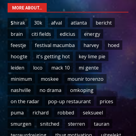
MORE ABOUT…
$hirak
30k
afval
atlanta
bericht
brain
citi fields
edicius
energy
feestje
festival macumba
harvey
hoed
hoogte
it's getting hot
key lime pie
leiden
loco
mack 10
mi gente
minimum
moskee
mounir torenzo
nashville
no drama
omkoping
on the radar
pop-up restaurant
prices
puma
richard
robbed
seksueel
smurgen
snitched
sterren
tauran
terreurdreiging
thug motivation
uitgelekt