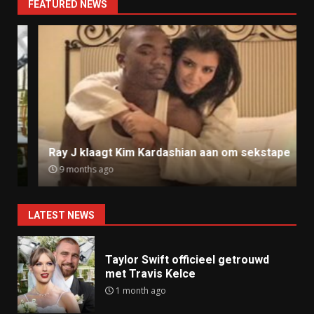
FEATURED NEWS
Ray J klaagt Kim Kardashian aan om sekstape
9 months ago
LATEST NEWS
Taylor Swift officieel getrouwd
met Travis Kelce
1 month ago