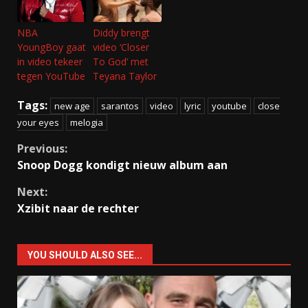
NBA
Diddy brengt
YoungBoy gaat
video ‘Closer
in video tekeer
To God’ met
tegen YouTube
Teyana Taylor
Tags:
new age
sarantos
video
lyric
youtube
close
your eyes
melogia
Continue
Previous:
Snoop Dogg kondigt nieuw album aan
Reading
Next:
Xzibit naar de rechter
YOU SHOULD ALSO SEE...