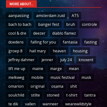
MORE ABOUT…
aanpassing
amsterdam zuid
AT5
bach to bach
banger fest
bruh
controle
cool & dre
deezer
diablo flamez
doedens
falling for you
fantasia
fasting
groep 8
hail mary
heaven
housing
jeffrey dahmer
jenner
july 24
knoxent
lift me up
maine
marge
mean
melkweg
mobile
music festival
musk
omarion
original
osama
shit
soulchild
stilte
stoned
t-shirt
tantra
te dik
vallen
wanneer
wearewildstyle