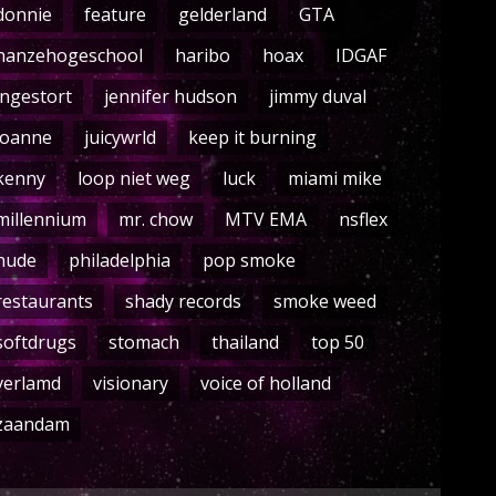
donnie
feature
gelderland
GTA
hanzehogeschool
haribo
hoax
IDGAF
ingestort
jennifer hudson
jimmy duval
joanne
juicywrld
keep it burning
kenny
loop niet weg
luck
miami mike
millennium
mr. chow
MTV EMA
nsflex
nude
philadelphia
pop smoke
restaurants
shady records
smoke weed
softdrugs
stomach
thailand
top 50
verlamd
visionary
voice of holland
zaandam