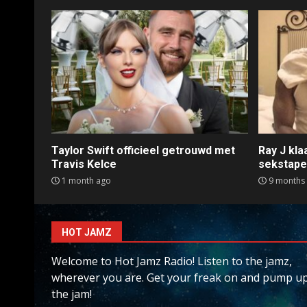
Taylor Swift officieel getrouwd met
Ray J kl
Travis Kelce
sekstap
1 month ago
9 months
HOT JAMZ
Welcome to Hot Jamz Radio! Listen to the jamz,
wherever you are. Get your freak on and pump u
the jam!