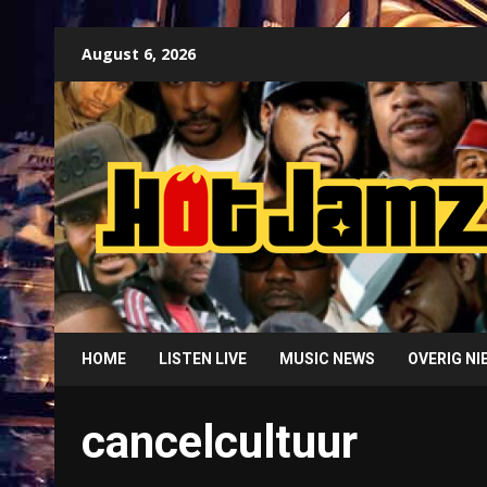
Skip
August 6, 2026
to
content
HOME
LISTEN LIVE
MUSIC NEWS
OVERIG N
cancelcultuur