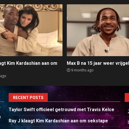
aagt Kim Kardashian aan om
Max B na 15 jaar weer vrijge
e
9 months ago
 ago
RECENT POSTS
Taylor Swift officieel getrouwd met Travis Kelce
p
Ray J klaagt Kim Kardashian aan om sekstape