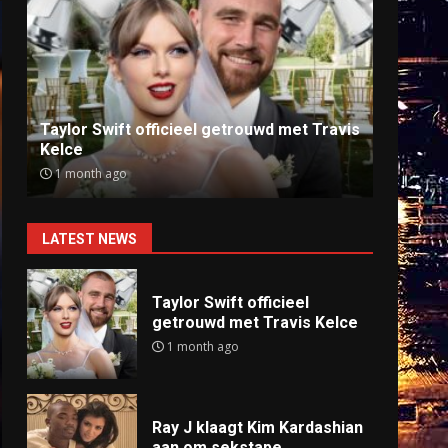
Ray J klaagt Kim Kardashian aan om
Anti
sekstape
offlin
9 months ago
9 mo
LATEST NEWS
Taylor Swift officieel
getrouwd met Travis Kelce
1 month ago
Ray J klaagt Kim Kardashian
aan om sekstape