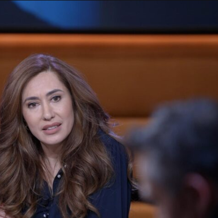
Taylor Swift officieel getrouwd met Travis
Kelce
1 month ago