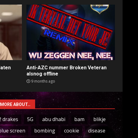
laten
Anti-AZC nummer Broken Veteran
alsnog offline
9 months ago
MORE ABOUT…
2 drakes
5G
abu dhabi
bam
blikje
blue screen
bombing
cookie
disease