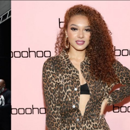
Taylor Swift officieel getrouwd met Travis
Kelce
1 month ago