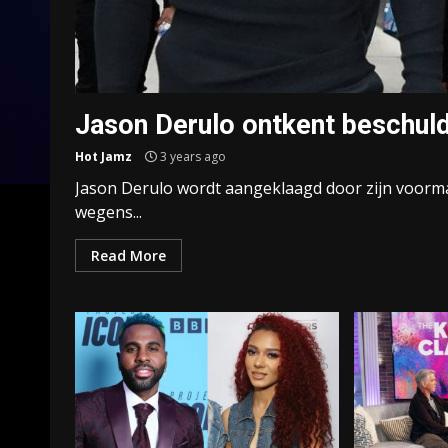
Jason Derulo ontkent beschul
Hot Jamz
3 years ago
Jason Derulo wordt aangeklaagd door zijn voormal
wegens...
Read More