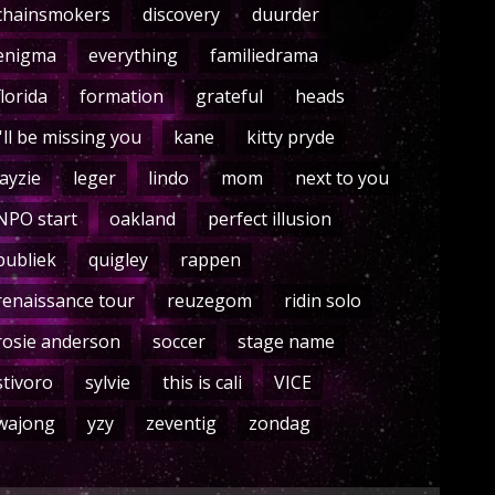
chainsmokers
discovery
duurder
enigma
everything
familiedrama
florida
formation
grateful
heads
i'll be missing you
kane
kitty pryde
layzie
leger
lindo
mom
next to you
NPO start
oakland
perfect illusion
publiek
quigley
rappen
renaissance tour
reuzegom
ridin solo
rosie anderson
soccer
stage name
stivoro
sylvie
this is cali
VICE
wajong
yzy
zeventig
zondag