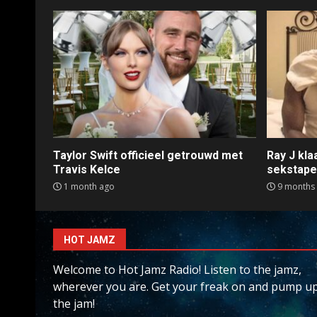
Taylor Swift officieel getrouwd met
Ray J kl
Travis Kelce
sekstap
1 month ago
9 months
HOT JAMZ
Welcome to Hot Jamz Radio! Listen to the jamz,
wherever you are. Get your freak on and pump u
the jam!