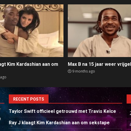
aagt Kim Kardashian aan om
Max B na 15 jaar weer vrijge
e
9 months ago
 ago
RECENT POSTS
Taylor Swift officieel getrouwd met Travis Kelce
p
Ray J klaagt Kim Kardashian aan om sekstape