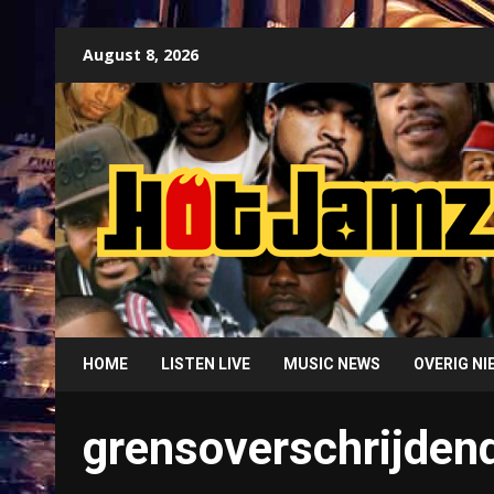
Skip
August 8, 2026
to
content
HOME
LISTEN LIVE
MUSIC NEWS
OVERIG N
grensoverschrijden