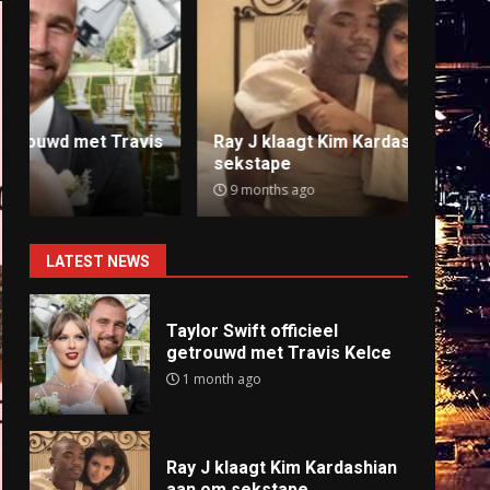
Ray J klaagt Kim Kardashian aan om
Anti
sekstape
offlin
9 months ago
9 mo
LATEST NEWS
Taylor Swift officieel
getrouwd met Travis Kelce
1 month ago
Ray J klaagt Kim Kardashian
aan om sekstape