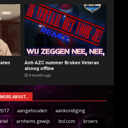
laten
Anti-AZC nummer Broken Veteran
alsnog offline
9 months ago
MORE ABOUT…
2017
aangehouden
aankondiging
ariel
arnhems gewijs
bol.com
broers