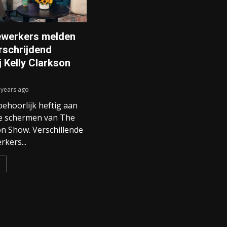
werkers melden
rschrijdend
j Kelly Clarkson
 years ago
behoorlijk heftig aan
de schermen van The
on Show. Verschillende
kers...