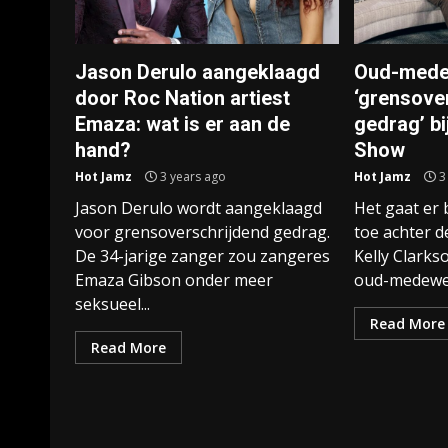
Jason Derulo aangeklaagd
Oud-mede
door Roc Nation artiest
‘grensove
Emaza: wat is er aan de
gedrag’ bi
hand?
Show
Hot Jamz
3 years ago
Hot Jamz
3
Jason Derulo wordt aangeklaagd
Het gaat er 
voor grensoverschrijdend gedrag.
toe achter 
De 34-jarige zanger zou zangeres
Kelly Clarks
Emaza Gibson onder meer
oud-medewer
seksueel...
Read More
Read More