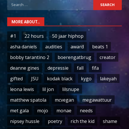
Search
for:
MORE ABOUT…
#1
22 hours
50 jaar hiphop
asha daniels
audities
award
beats 1
bobby tarantino 2
boerengatbrug
creator
deanne gines
depressie
fall
fifa
gifted
JSU
kodak black
kygo
lakeyah
leona lewis
lil jon
lilsnupe
matthew spatola
mcvegan
megawattuur
met gala
mojo
monae
needs
nipsey hussle
poetry
rich the kid
shame