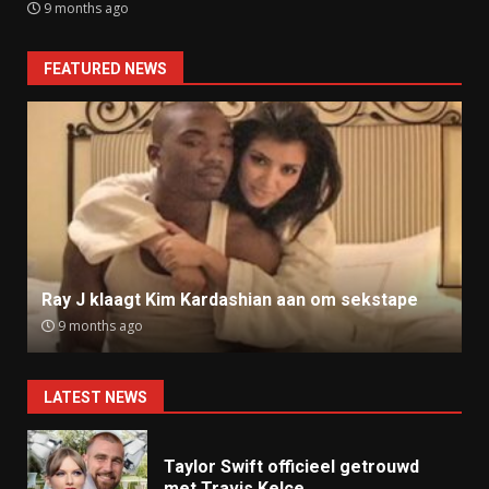
9 months ago
FEATURED NEWS
Ray J klaagt Kim Kardashian aan om sekstape
9 months ago
LATEST NEWS
Taylor Swift officieel getrouwd
met Travis Kelce