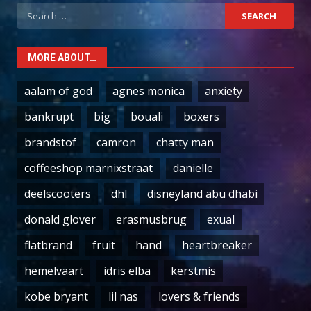
Search
for:
MORE ABOUT…
aalam of god
agnes monica
anxiety
bankrupt
big
bouali
boxers
brandstof
camron
chatty man
coffeeshop marnixstraat
danielle
deelscooters
dhl
disneyland abu dhabi
donald glover
erasmusbrug
exual
flatbrand
fruit
hand
heartbreaker
hemelvaart
idris elba
kerstmis
kobe bryant
lil nas
lovers & friends