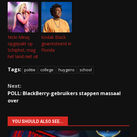
Nicki Minaj
Kodak Black
opgepakt op
gearresteerd in
Schiphol, mag
Florida
het land niet uit
Tags:
politie
college
huygens
school
Continue
Next:
Reading
POLL: BlackBerry-gebruikers stappen massaal
over
YOU SHOULD ALSO SEE...