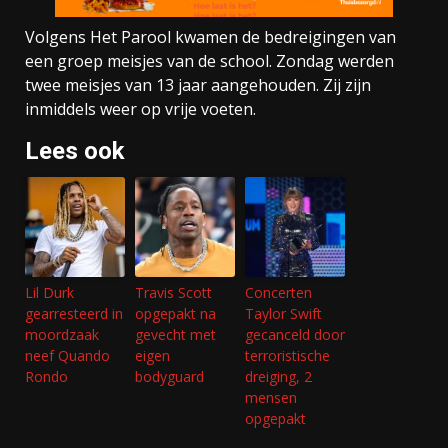
Volgens Het Parool kwamen de bedreigingen van
een groep meisjes van de school. Zondag werden
twee meisjes van 13 jaar aangehouden. Zij zijn
inmiddels weer op vrije voeten.
Lees ook
Lil Durk
Travis Scott
Concerten
gearresteerd in
opgepakt na
Taylor Swift
moordzaak
gevecht met
gecanceld door
neef Quando
eigen
terroristische
Rondo
bodyguard
dreiging, 2
mensen
opgepakt