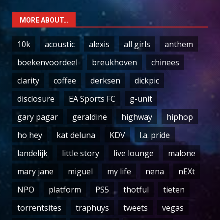
MORE ABOUT…
10k
acoustic
alexis
all girls
anthem
boekenvoordeel
breukhoven
chinees
clarity
coffee
derksen
dickpic
disclosure
EA Sports FC
g-unit
gary pagar
geraldine
highway
hiphop
ho hey
kat deluna
KDV
l.a. pride
landelijk
little story
live lounge
malone
mary jane
miguel
my life
nena
nEXt
NPO
platform
PS5
thotful
tieten
torrentsites
traphuys
tweets
vegas