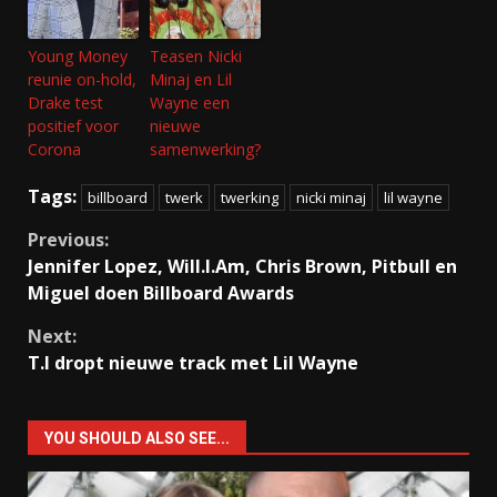
Young Money
Teasen Nicki
reunie on-hold,
Minaj en Lil
Drake test
Wayne een
positief voor
nieuwe
Corona
samenwerking?
Tags:
billboard
twerk
twerking
nicki minaj
lil wayne
Continue
Previous:
Jennifer Lopez, Will.I.Am, Chris Brown, Pitbull en
Reading
Miguel doen Billboard Awards
Next:
T.I dropt nieuwe track met Lil Wayne
YOU SHOULD ALSO SEE...