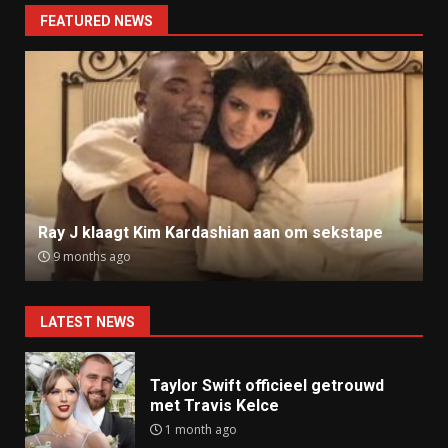
FEATURED NEWS
Ray J klaagt Kim Kardashian aan om sekstape
9 months ago
LATEST NEWS
Taylor Swift officieel getrouwd
met Travis Kelce
1 month ago