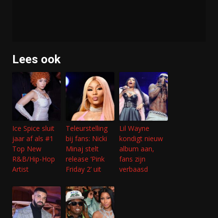
Lees ook
Ice Spice sluit
Teleurstelling
Lil Wayne
jaar af als #1
bij fans: Nicki
kondigt nieuw
Top New
Minaj stelt
album aan,
R&B/Hip-Hop
release ‘Pink
fans zijn
Artist
Friday 2’ uit
verbaasd