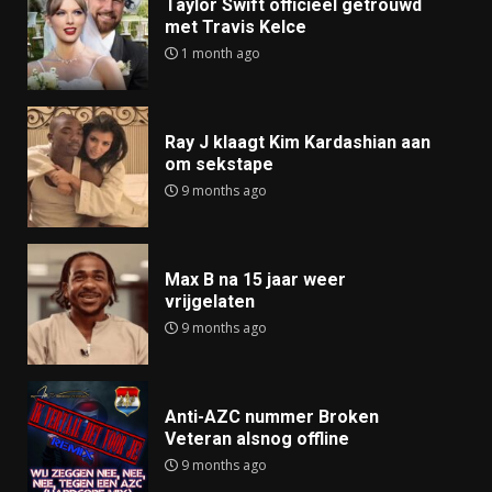
Taylor Swift officieel getrouwd
met Travis Kelce
1 month ago
Ray J klaagt Kim Kardashian aan
om sekstape
9 months ago
Max B na 15 jaar weer
vrijgelaten
9 months ago
Anti-AZC nummer Broken
Veteran alsnog offline
9 months ago