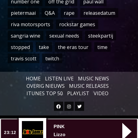
number one
off the grid
paul wall
pietermaai
Q&A
rape
releasedatum
riva motorsports
rockstar games
sangria wine
sexual needs
steekpartij
stopped
take
the eras tour
time
travis scott
twitch
HOME
LISTEN LIVE
MUSIC NEWS
OVERIG NIEUWS
MUSIC RELEASES
ITUNES TOP 50
PLAYLIST
VIDEO
Facebook
Instagram
Twitter
Copyright © All rights reserved.
|
PINK
23:12
Lizzo