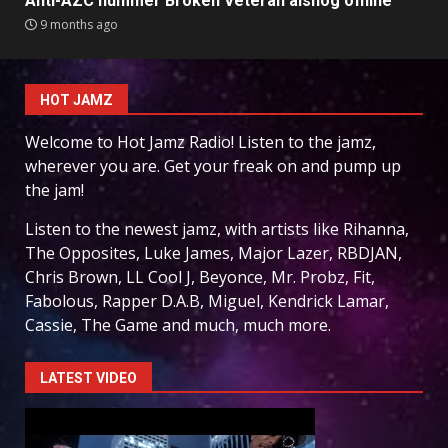
Anti-AZC nummer Broken Veteran alsnog offline
9 months ago
HOT JAMZ
Welcome to Hot Jamz Radio! Listen to the jamz,
wherever you are. Get your freak on and pump up
the jam!
Listen to the newest jamz, with artists like Rihanna,
The Opposites, Luke James, Major Lazer, RBDJAN,
Chris Brown, LL Cool J, Beyonce, Mr. Probz, Fit,
Fabolous, Rapper D.A.B, Miguel, Kendrick Lamar,
Cassie, The Game and much, much more.
LATEST VIDEO