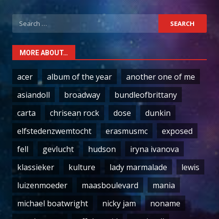
Search
for:
MORE ABOUT…
acer
album of the year
another one of me
asiandoll
broadway
bundleofbrittany
carta
chrisean rock
dose
dunkin
elfstedenzwemtocht
erasmusmc
exposed
fell
gevlucht
hudson
iryna ivanova
klassieker
kulture
lady marmalade
lewis
luizenmoeder
maasboulevard
mania
michael boatwright
nicky jam
noname