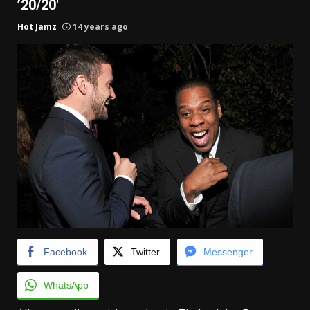
’20/20′
Hot Jamz
14 years ago
Facebook
Twitter
Messenger
WhatsApp