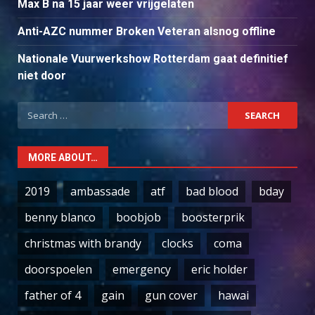
Max B na 15 jaar weer vrijgelaten
Anti-AZC nummer Broken Veteran alsnog offline
Nationale Vuurwerkshow Rotterdam gaat definitief
niet door
Search
for:
MORE ABOUT…
2019
ambassade
atf
bad blood
bday
benny blanco
boobjob
boosterprik
christmas with brandy
clocks
coma
doorspoelen
emergency
eric holder
father of 4
gain
gun cover
hawai