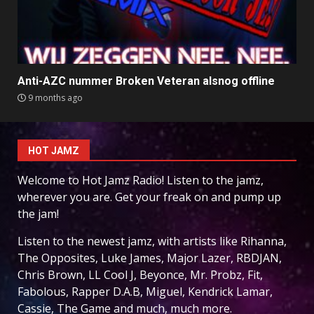
Anti-AZC nummer Broken Veteran alsnog offline
9 months ago
HOT JAMZ
Welcome to Hot Jamz Radio! Listen to the jamz,
wherever you are. Get your freak on and pump up
the jam!
Listen to the newest jamz, with artists like Rihanna,
The Opposites, Luke James, Major Lazer, RBDJAN,
Chris Brown, LL Cool J, Beyonce, Mr. Probz, Fit,
Fabolous, Rapper D.A.B, Miguel, Kendrick Lamar,
Cassie, The Game and much, much more.