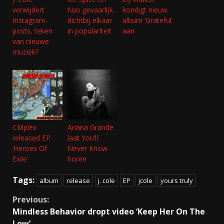
verwijdert
Nas gevaarlijk
kondigt nieuw
Instagram-
dichtbij elkaar
album ‘Grateful’
posts, teken
in populariteit
aan
van nieuwe
muziek?
CMplex
Ariana Grande
released EP
laat You’ll
‘Heroes Of
Never Know
Exile’
horen
Tags:
album
release
j. cole
EP
jcole
yours truly
Continue
Previous:
Mindless Behavior dropt video ‘Keep Her On The
Reading
Low’