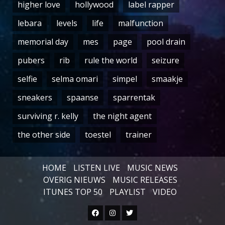
higher love
hollywood
label rapper
lebara
levels
life
malfunction
memorial day
mes
page
pool drain
pubers
rib
rule the world
seizure
selfie
selma omari
simpel
smaakje
sneakers
spaanse
sparrentak
surviving r. kelly
the night agent
the other side
toestel
trainer
HOME
LISTEN LIVE
MUSIC NEWS
OVERIG NIEUWS
MUSIC RELEASES
ITUNES TOP 50
PLAYLIST
VIDEO
Facebook
Instagram
Twitter