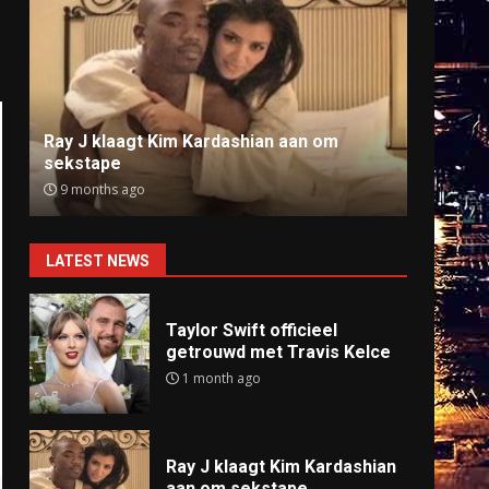
Ray J klaagt Kim Kardashian aan om
Anti
sekstape
offlin
9 months ago
9 mo
LATEST NEWS
Taylor Swift officieel
getrouwd met Travis Kelce
1 month ago
Ray J klaagt Kim Kardashian
aan om sekstape