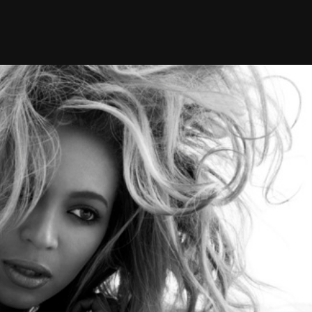
Taylor Swift officieel getrouwd met Travis
Kelce
1 month ago