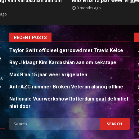
aagt Kim Kardashian aan om
Max B na 15 jaar weer vrijge
e
9 months ago
 ago
RECENT POSTS
Taylor Swift officieel getrouwd met Travis Kelce
p
Ray J klaagt Kim Kardashian aan om sekstape
Max B na 15 jaar weer vrijgelaten
a,
,
Anti-AZC nummer Broken Veteran alsnog offline
Nationale Vuurwerkshow Rotterdam gaat definitief
niet door
Search
for: