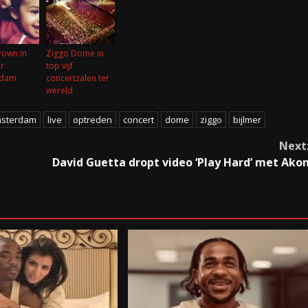
rown in
Ziggo Dome in
ar
top vijf
rdam
concertzalen ter
wereld
sterdam
live
optreden
concert
dome
ziggo
bijlmer
Next
David Guetta dropt video ‘Play Hard’ met Ako