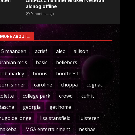
laten
Anti-AZC nummer Broken Veteran
alsnog offline
9 months ago
MORE ABOUT…
15 maanden
actief
alec
allison
arabian mc's
basic
beliebers
bob marley
bonus
bootfeest
born sinner
caroline
choppa
cognac
colette
college park
crowd
cuff it
dascha
georgia
get home
hugo de jonge
lisa stansfield
luisteren
makeba
MGA entertainment
neshae