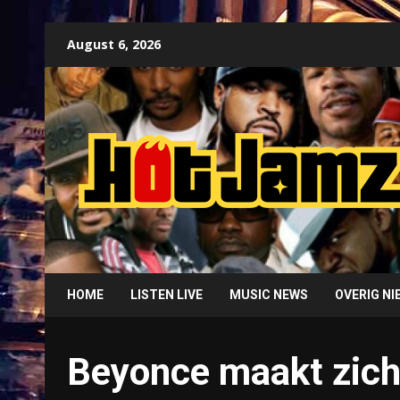
Skip
August 6, 2026
to
content
HOME
LISTEN LIVE
MUSIC NEWS
OVERIG N
Beyonce maakt zich 