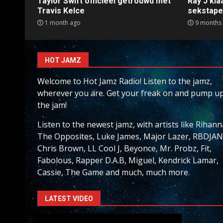
Taylor Swift officieel getrouwd met
Ray J kl
Travis Kelce
sekstap
1 month ago
9 months
HOT JAMZ
Welcome to Hot Jamz Radio! Listen to the jamz,
wherever you are. Get your freak on and pump u
the jam!
Listen to the newest jamz, with artists like Rihann
The Opposites, Luke James, Major Lazer, RBDJAN
Chris Brown, LL Cool J, Beyonce, Mr. Probz, Fit,
Fabolous, Rapper D.A.B, Miguel, Kendrick Lamar,
Cassie, The Game and much, much more.
LATEST VIDEO