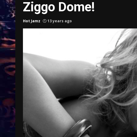
Ziggo Dome!
Hot Jamz
13 years ago
Treinkaartjes worden duurder,
abonnementen verdwijnen
9 months ago