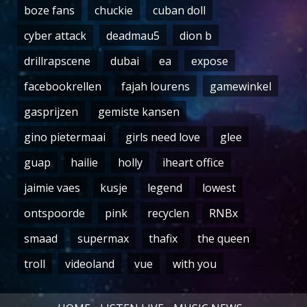
boze fans
chuckie
cuban doll
cyber attack
deadmau5
dion b
drillrapscene
dubai
ea
expose
facebookrellen
fajah lourens
gamewinkel
gasprijzen
gemiste kansen
gino pietermaai
girls need love
glee
guap
hailie
holly
iheart office
jaimie vaes
kusje
legend
lowest
ontspoorde
pink
recyclen
RNBx
smaad
supermax
thafix
the queen
troll
videoland
vue
with you