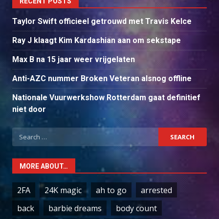
RECENT POSTS
Taylor Swift officieel getrouwd met Travis Kelce
Ray J klaagt Kim Kardashian aan om sekstape
Max B na 15 jaar weer vrijgelaten
Anti-AZC nummer Broken Veteran alsnog offline
Nationale Vuurwerkshow Rotterdam gaat definitief
niet door
Search
for:
MORE ABOUT…
2FA
24K magic
ah to go
arrested
back
barbie dreams
body count