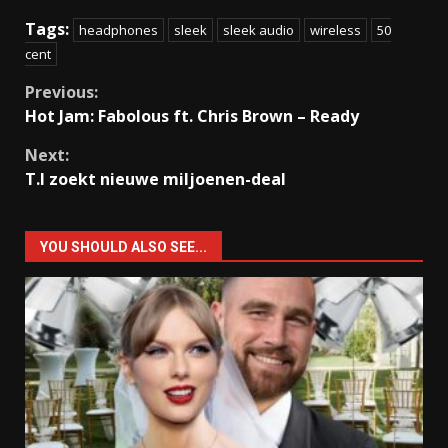
Tags:
headphones
sleek
sleek audio
wireless
50
cent
Continue
Previous:
Hot Jam: Fabolous ft. Chris Brown – Ready
Reading
Next:
T.I zoekt nieuwe miljoenen-deal
YOU SHOULD ALSO SEE...