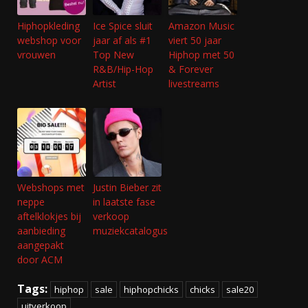
Hiphopkleding
Ice Spice sluit
Amazon Music
webshop voor
jaar af als #1
viert 50 jaar
vrouwen
Top New
Hiphop met 50
R&B/Hip-Hop
& Forever
Artist
livestreams
Webshops met
Justin Bieber zit
neppe
in laatste fase
aftelklokjes bij
verkoop
aanbieding
muziekcatalogus
aangepakt
door ACM
Tags:
hiphop
sale
hiphopchicks
chicks
sale20
uitverkoop