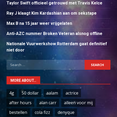
Taylor Swift officieel getrouwd met Travis Kelce
Ray J klaagt Kim Kardashian aan om sekstape
Max B na 15 jaar weer vrijgelaten
Anti-AZC nummer Broken Veteran alsnog offline
Nationale Vuurwerkshow Rotterdam gaat definitief
niet door
Search
for:
MORE ABOUT…
4g
50 dollar
aalam
actrice
after hours
alan carr
alleen voor mij
bestellen
cola fizz
denyque