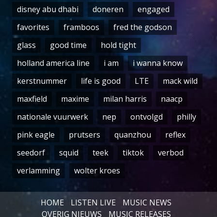
disney abu dhabi
doneren
engaged
favorites
framboos
fred the godson
glass
good time
hold tight
holland america line
i am
i wanna know
kerstnummer
life is good
LTE
mack wild
maxfield
maxime
milan harris
naacp
nationale vuurwerk
nep
ontvolgd
philly
pink eagle
prutsers
quanzhou
reflex
seedorf
squid
teek
tiktok
verbod
verlamming
wolter kroes
HOME
LISTEN LIVE
MUSIC NEWS
OVERIG NIEUWS
MUSIC RELEASES