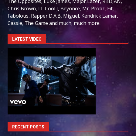
The Opposites, Luke James, Major Lazer, RBDJAN,
Chris Brown, LL Cool J, Beyonce, Mr. Probz, Fit,
Fabolous, Rapper D.A.B, Miguel, Kendrick Lamar,
Cassie, The Game and much, much more.
LATEST VIDEO
RECENT POSTS