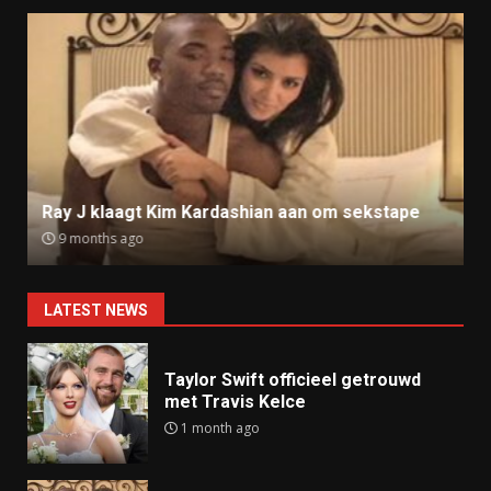
Ray J klaagt Kim Kardashian aan om sekstape
9 months ago
LATEST NEWS
Taylor Swift officieel getrouwd
met Travis Kelce
1 month ago