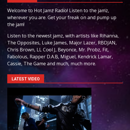
Welcome to Hot Jamz Radio! Listen to the jamz,
wherever you are. Get your freak on and pump up
the jam!
Listen to the newest jamz, with artists like Rihanna,
The Opposites, Luke James, Major Lazer, RBDJAN,
Chris Brown, LL Cool J, Beyonce, Mr. Probz, Fit,
Fabolous, Rapper D.A.B, Miguel, Kendrick Lamar,
Cassie, The Game and much, much more.
LATEST VIDEO