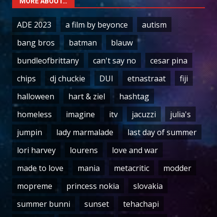
MORE ABOUT…
ADE 2023
a film by beyonce
autism
bang bros
batman
blauw
bundleofbrittany
can't say no
cesar pina
chips
dj chuckie
DUI
etnastraat
fiji
halloween
hart & ziel
hashtag
homeless
imagine
itv
jacuzzi
julia's
jumpin
lady marmalade
last day of summer
lori harvey
lourens
love and war
made to love
mania
metacritic
modder
mopreme
princess nokia
slovakia
summer bunni
sunset
tehachapi