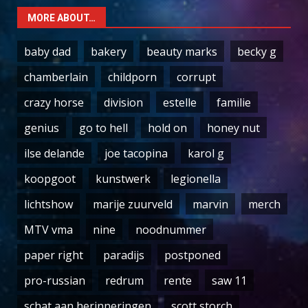
MORE ABOUT…
baby dad
bakery
beauty marks
becky g
chamberlain
childporn
corrupt
crazy horse
division
estelle
familie
genius
go to hell
hold on
honey nut
ilse delande
joe tacopina
karol g
koopgoot
kunstwerk
legionella
lichtshow
marije zuurveld
marvin
merch
MTV vma
nine
noodnummer
paper right
paradijs
postponed
pro-russian
redrum
rente
saw 11
schat aan herinneringen
scott storch