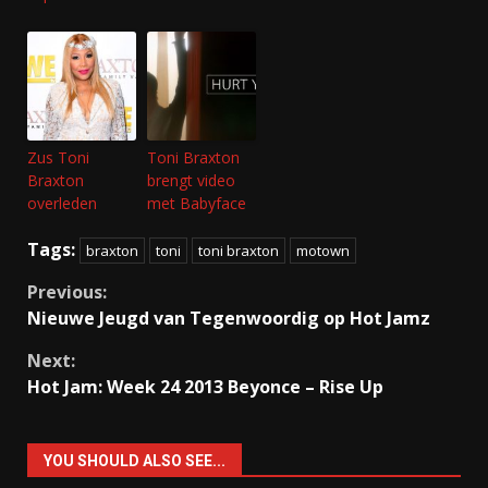
Zus Toni
Toni Braxton
Braxton
brengt video
overleden
met Babyface
Tags:
braxton
toni
toni braxton
motown
Continue
Previous:
Nieuwe Jeugd van Tegenwoordig op Hot Jamz
Reading
Next:
Hot Jam: Week 24 2013 Beyonce – Rise Up
YOU SHOULD ALSO SEE...