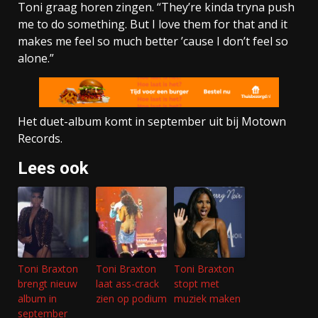
Toni graag horen zingen. “They’re kinda tryna push
me to do something. But I love them for that and it
makes me feel so much better ’cause I don’t feel so
alone.”
Het duet-album komt in september uit bij Motown
Records.
Lees ook
Toni Braxton
Toni Braxton
Toni Braxton
brengt nieuw
laat ass-crack
stopt met
album in
zien op podium
muziek maken
september