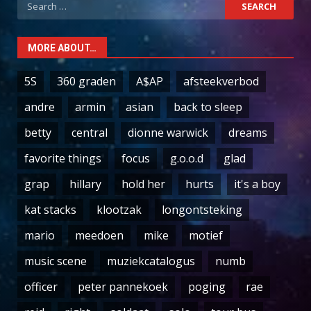
Search
for:
MORE ABOUT…
5S
360 graden
A$AP
afsteekverbod
andre
armin
asian
back to sleep
betty
central
dionne warwick
dreams
favorite things
focus
g.o.o.d
glad
grap
hillary
hold her
hurts
it's a boy
kat stacks
klootzak
longontsteking
mario
meedoen
mike
motief
music scene
muziekcatalogus
numb
officer
peter pannekoek
poging
rae