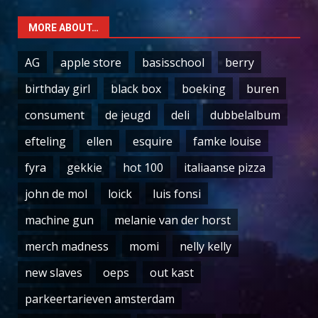
MORE ABOUT…
AG
apple store
basisschool
berry
birthday girl
black box
boeking
buren
consument
de jeugd
deli
dubbelalbum
efteling
ellen
esquire
famke louise
fyra
gekkie
hot 100
italiaanse pizza
john de mol
loick
luis fonsi
machine gun
melanie van der horst
merch madness
momi
nelly kelly
new slaves
oeps
out kast
parkeertarieven amsterdam