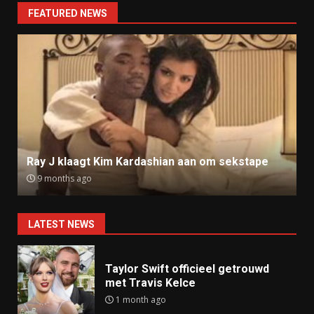
FEATURED NEWS
Ray J klaagt Kim Kardashian aan om sekstape
9 months ago
LATEST NEWS
Taylor Swift officieel getrouwd
met Travis Kelce
1 month ago