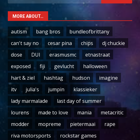
for:
MORE ABOUT…
autism
bang bros
bundleofbrittany
can't say no
cesar pina
chips
dj chuckie
dose
DUI
erasmusmc
etnastraat
exposed
fiji
gevlucht
halloween
hart & ziel
hashtag
hudson
imagine
itv
julia's
jumpin
klassieker
lady marmalade
last day of summer
lourens
made to love
mania
metacritic
modder
mopreme
pietermaai
rape
riva motorsports
rockstar games