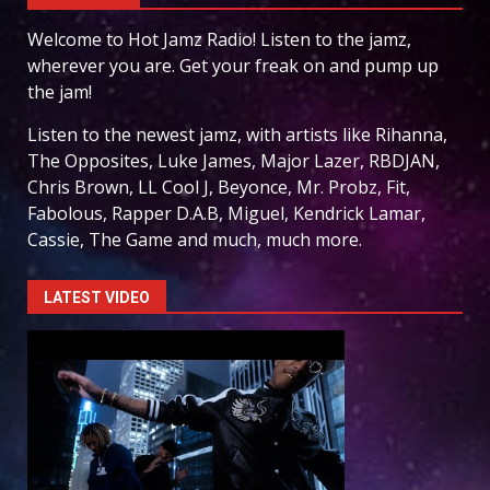
Welcome to Hot Jamz Radio! Listen to the jamz,
wherever you are. Get your freak on and pump up
the jam!
Listen to the newest jamz, with artists like Rihanna,
The Opposites, Luke James, Major Lazer, RBDJAN,
Chris Brown, LL Cool J, Beyonce, Mr. Probz, Fit,
Fabolous, Rapper D.A.B, Miguel, Kendrick Lamar,
Cassie, The Game and much, much more.
LATEST VIDEO