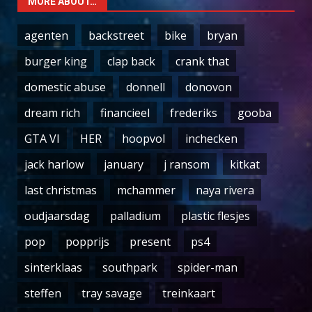
MORE ABOUT…
agenten
backstreet
bike
bryan
burger king
clap back
crank that
domestic abuse
donnell
donovon
dream rich
financieel
frederiks
gooba
GTA VI
HER
hoopvol
inchecken
jack harlow
january
j ransom
kitkat
last christmas
mchammer
naya rivera
oudjaarsdag
palladium
plastic flesjes
pop
popprijs
present
ps4
sinterklaas
southpark
spider-man
steffen
tray savage
treinkaart