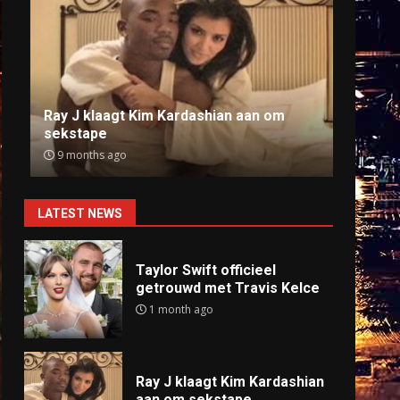
Ray J klaagt Kim Kardashian aan om
Anti
sekstape
offlin
9 months ago
9 mo
LATEST NEWS
Taylor Swift officieel
getrouwd met Travis Kelce
1 month ago
Ray J klaagt Kim Kardashian
aan om sekstape