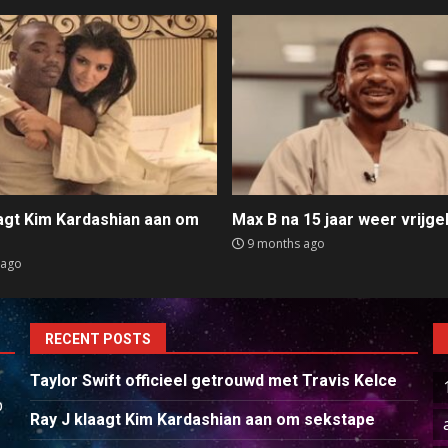
aagt Kim Kardashian aan om
Max B na 15 jaar weer vrijge
e
9 months ago
 ago
RECENT POSTS
Taylor Swift officieel getrouwd met Travis Kelce
p
Ray J klaagt Kim Kardashian aan om sekstape