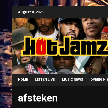
Skip
August 8, 2026
to
content
HOME
LISTEN LIVE
MUSIC NEWS
OVERIG N
afsteken