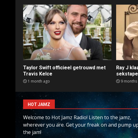
Taylor Swift officieel getrouwd met
Ray J kl
Travis Kelce
sekstap
1 month ago
9 months
HOT JAMZ
Welcome to Hot Jamz Radio! Listen to the jamz,
wherever you are. Get your freak on and pump u
the jam!