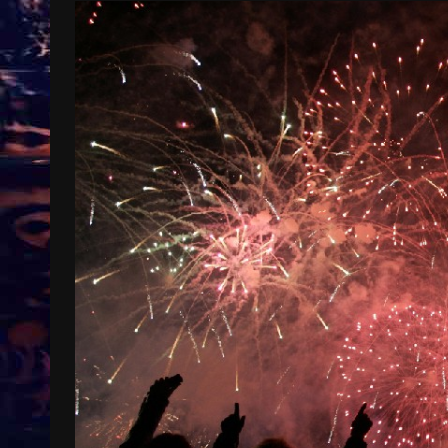
Treinkaartjes worden duurder,
abonnementen verdwijnen
9 months ago