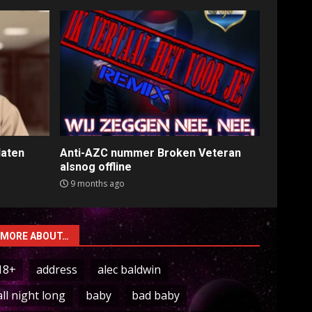
laten
Anti-AZC nummer Broken Veteran
alsnog offline
9 months ago
MORE ABOUT…
18+
address
alec baldwin
all night long
baby
bad baby