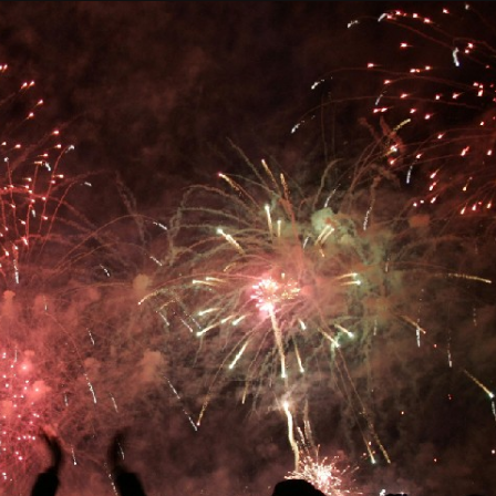
Taylor Swift officieel getrouwd met Travis
Kelce
1 month ago