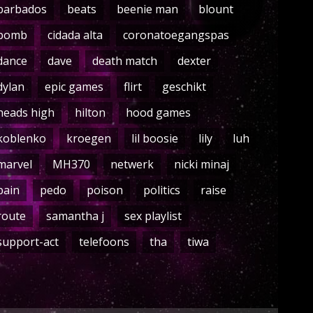
barbados
beats
beenie man
blount
bomb
cidada alta
coronatoegangspas
dance
dave
death match
dexter
dylan
epic games
flirt
geschikt
heads high
hilton
hood games
koblenko
kroegen
lil boosie
lily
luh
marvel
MH370
netwerk
nicki minaj
pain
pedo
poison
politics
raise
route
samantha j
sex playlist
support-act
telefoons
tha
tiwa