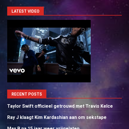
LATEST VIDEO
RECENT POSTS
Taylor Swift officieel getrouwd met Travis Kelce
Ray J klaagt Kim Kardashian aan om sekstape
Max B na 15 jaar weer vrijgelaten