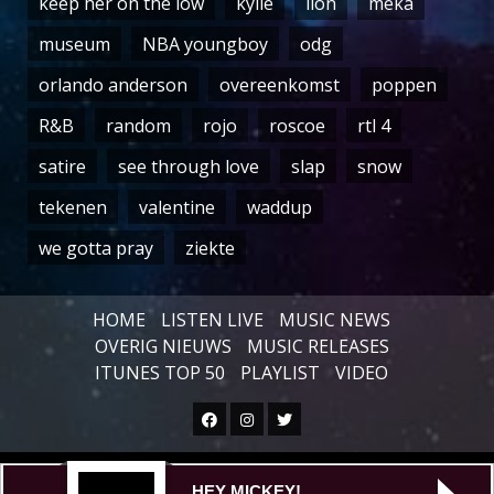
keep her on the low
kylie
lion
meka
museum
NBA youngboy
odg
orlando anderson
overeenkomst
poppen
R&B
random
rojo
roscoe
rtl 4
satire
see through love
slap
snow
tekenen
valentine
waddup
we gotta pray
ziekte
HOME
LISTEN LIVE
MUSIC NEWS
OVERIG NIEUWS
MUSIC RELEASES
ITUNES TOP 50
PLAYLIST
VIDEO
Facebook
Instagram
Twitter
Copyright © All rights reserved.
|
HEY MICKEY!