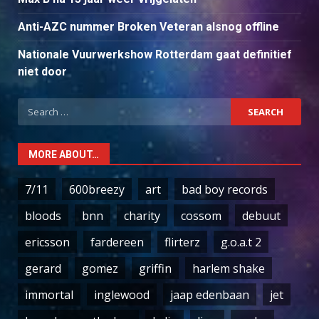
Anti-AZC nummer Broken Veteran alsnog offline
Nationale Vuurwerkshow Rotterdam gaat definitief
niet door
Search
for:
MORE ABOUT…
7/11
600breezy
art
bad boy records
bloods
bnn
charity
cossom
debuut
ericsson
fardereen
flirterz
g.o.a.t 2
gerard
gomez
griffin
harlem shake
immortal
inglewood
jaap edenbaan
jet