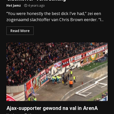
Hot Jamz
4 years ago
“You were honestly the best dick I’ve had,” zei een
zogenaamd slachtoffer van Chris Brown eerder. “I...
Read More
Ajax-supporter gewond na val in ArenA