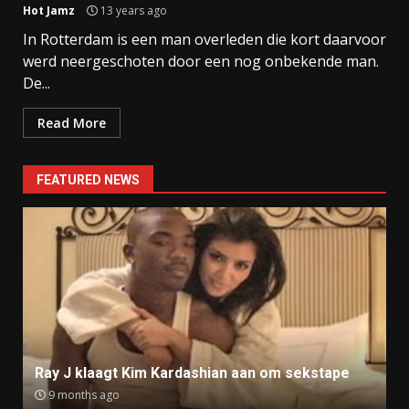
Hot Jamz
13 years ago
In Rotterdam is een man overleden die kort daarvoor
werd neergeschoten door een nog onbekende man.
De...
Read More
FEATURED NEWS
Ray J klaagt Kim Kardashian aan om sekstape
9 months ago