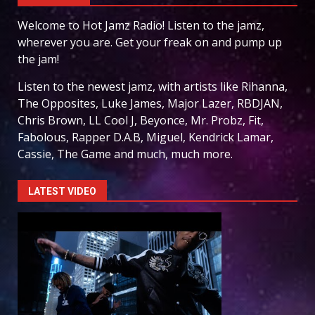
Welcome to Hot Jamz Radio! Listen to the jamz,
wherever you are. Get your freak on and pump up
the jam!
Listen to the newest jamz, with artists like Rihanna,
The Opposites, Luke James, Major Lazer, RBDJAN,
Chris Brown, LL Cool J, Beyonce, Mr. Probz, Fit,
Fabolous, Rapper D.A.B, Miguel, Kendrick Lamar,
Cassie, The Game and much, much more.
LATEST VIDEO