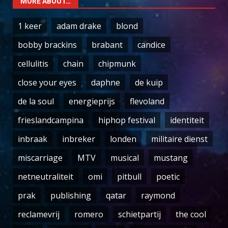
MORE ABOUT…
1 keer
adam drake
blond
bobby brackins
brabant
candice
cellulitis
chain
chipmunk
close your eyes
daphne
de kuip
de la soul
energieprijs
flevoland
frieslandcampina
hiphop festival
identiteit
inbraak
inbreker
londen
militaire dienst
miscarriage
MTV
musical
mustang
netneutraliteit
omi
pitbull
poetic
prak
publishing
qatar
raymond
reclamevrij
romero
schietpartij
the cool