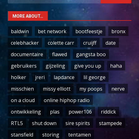
for:
MORE ABOUT…
baldwin
bet network
bootfeestje
bronx
celebhacker
colette carr
cruijff
date
documentaire
flawed
gangsta boo
gebruikers
gijzeling
give you up
haha
holker
jreri
lapdance
lil george
misschien
missy elliott
my poops
nerve
on a cloud
online hiphop radio
ontwikkeling
plas
power106
riddick
RTL5
shut down
sire spirits
stampede
stansfield
storing
tentamen