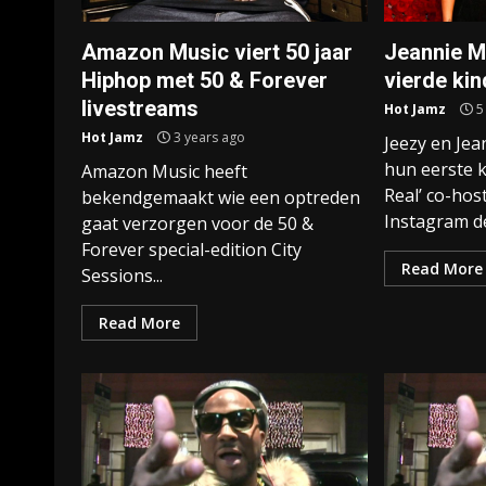
Amazon Music viert 50 jaar
Jeannie M
Hiphop met 50 & Forever
vierde ki
livestreams
Hot Jamz
5
Hot Jamz
3 years ago
Jeezy en Je
hun eerste 
Amazon Music heeft
Real’ co-hos
bekendgemaakt wie een optreden
Instagram de
gaat verzorgen voor de 50 &
Forever special-edition City
Read More
Sessions...
Read More