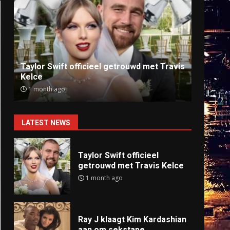
Ray J klaagt Kim Kardashian aan om
Anti
sekstape
offlin
9 months ago
9 mo
LATEST NEWS
Taylor Swift officieel
getrouwd met Travis Kelce
1 month ago
Ray J klaagt Kim Kardashian
aan om sekstape