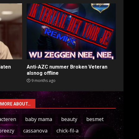
laten
Anti-AZC nummer Broken Veteran
alsnog offline
9 months ago
MORE ABOUT…
acteren
baby mama
beauty
besmet
breezy
cassanova
chick-fil-a