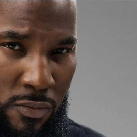
Taylor Swift officieel getrouwd met Travis
Kelce
1 month ago