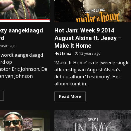
ezy aangeklaagd
Hot Jam: Week 9 2014
rd
August Alsina ft. Jeezy –
Make It Home
 years ago
Hot Jamz
12 years ago
 wordt aangeklaagd
rd op
‘Make It Home’ is de tweede single
otor Eric Johnson. De
afkomstig van August Alsina’s
en van Johnson
debuutalbum ‘Testimony’. Het
album komt in...
Read More