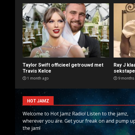
Taylor Swift officieel getrouwd met
Ray J kl
Travis Kelce
sekstap
1 month ago
9 months
HOT JAMZ
Welcome to Hot Jamz Radio! Listen to the jamz,
wherever you are. Get your freak on and pump u
the jam!