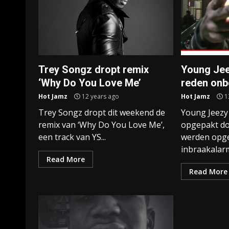
Trey Songz dropt remix
Young Jee
‘Why Do You Love Me’
reden on
Hot Jamz
12 years ago
Hot Jamz
1
Trey Songz dropt dit weekend de
Young Jeezy
remix van ‘Why Do You Love Me’,
opgepakt doo
een track van YS...
werden opg
inbraakalarm
Read More
Read More