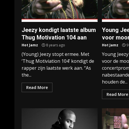
Jeezy kondigt laatste album
Young Je
Thug Motivation 104 aan
voor moo
Hot Jamz
8 years ago
Hot Jamz
9
(Young) Jeezy stopt ermee. Met
Young Jeezy
‘Thug Motiviation 104’ kondigt de
voor de moo
rapper zijn laatste werk aan. “As
concertprom
the...
nabestaand
houden de...
Read More
Read More