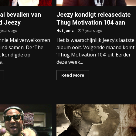
ai bevallen van
Jeezy kondigt releasedate
nd Jeezy
Thug Motivation 104 aan
 years ago
Hot Jamz
7 years ago
annie Mai verwelkomen
Het is waarschijnlijk Jeezy’s laatste
kind samen. De ‘The
album ooit. Volgende maand komt
t kondigde op
‘Thug Motivation 104’ uit. Eerder
...
deze week...
Read More