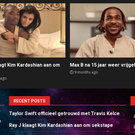
aagt Kim Kardashian aan om
Max B na 15 jaar weer vrijge
e
9 months ago
 ago
RECENT POSTS
Taylor Swift officieel getrouwd met Travis Kelce
p
Ray J klaagt Kim Kardashian aan om sekstape