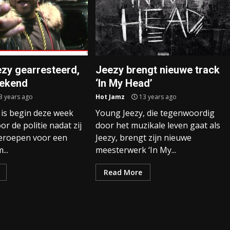
zy gearresteerd,
Jeezy brengt nieuwe track
bekend
‘In My Head’
3 years ago
Hot Jamz
13 years ago
 is begin deze week
Young Jeezy, die tegenwoordig
r de politie nadat zij
door het muzikale leven gaat als
eroepen voor een
Jeezy, brengt zijn nieuwe
...
meesterwerk ‘In My...
Read More