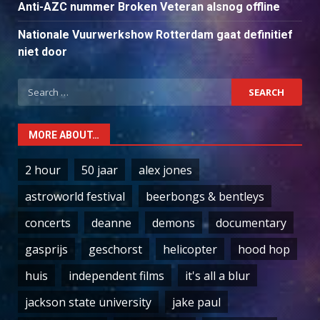
Anti-AZC nummer Broken Veteran alsnog offline
Nationale Vuurwerkshow Rotterdam gaat definitief
niet door
Search
for:
MORE ABOUT…
2 hour
50 jaar
alex jones
astroworld festival
beerbongs & bentleys
concerts
deanne
demons
documentary
gasprijs
geschorst
helicopter
hood hop
huis
independent films
it's all a blur
jackson state university
jake paul