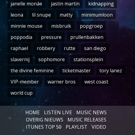
janelle monáe
jastin martin
kidnapping
leona
lil snupe
matty
minimumloon
minnie mouse
misbruik
popgroep
poppodia
pressure
prullenbakken
raphael
robbery
rutte
san diego
slavernij
sophomore
stationsplein
the divine feminine
ticketmaster
tory lanez
VIP-member
warner bros
west coast
world cup
HOME
LISTEN LIVE
MUSIC NEWS
OVERIG NIEUWS
MUSIC RELEASES
ITUNES TOP 50
PLAYLIST
VIDEO