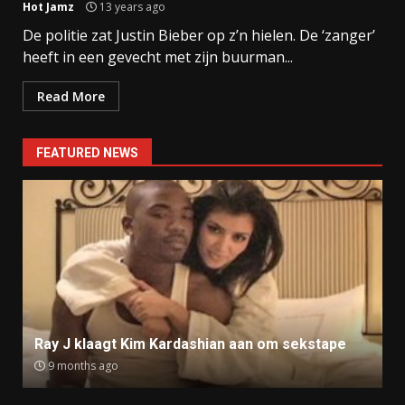
Hot Jamz
13 years ago
De politie zat Justin Bieber op z’n hielen. De ‘zanger’
heeft in een gevecht met zijn buurman...
Read More
FEATURED NEWS
Ray J klaagt Kim Kardashian aan om sekstape
9 months ago