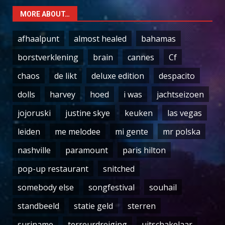
MORE ABOUT…
afhaalpunt
almost healed
bahamas
borstverklening
brain
cannes
Cf
chaos
de likt
deluxe edition
despacito
dolls
harvey
hoed
i was
jachtseizoen
jojoruski
justine skye
keuken
las vegas
leiden
me melodee
mi gente
mr polska
nashville
paramount
paris hilton
pop-up restaurant
snitched
somebody else
songfestival
souhail
standbeeld
statie geld
sterren
suriname
terreurdreiging
uitschakelaar