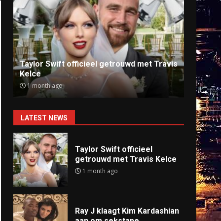
Ray J klaagt Kim Kardashian aan om
Anti
sekstape
offlin
9 months ago
9 mo
LATEST NEWS
Taylor Swift officieel
getrouwd met Travis Kelce
1 month ago
Ray J klaagt Kim Kardashian
aan om sekstape