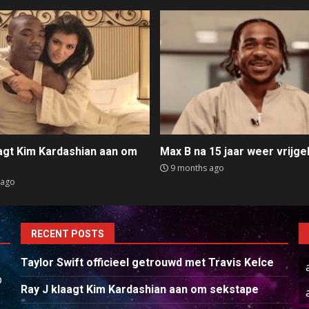
aagt Kim Kardashian aan om
Max B na 15 jaar weer vrijge
e
9 months ago
 ago
RECENT POSTS
Taylor Swift officieel getrouwd met Travis Kelce
p
Ray J klaagt Kim Kardashian aan om sekstape