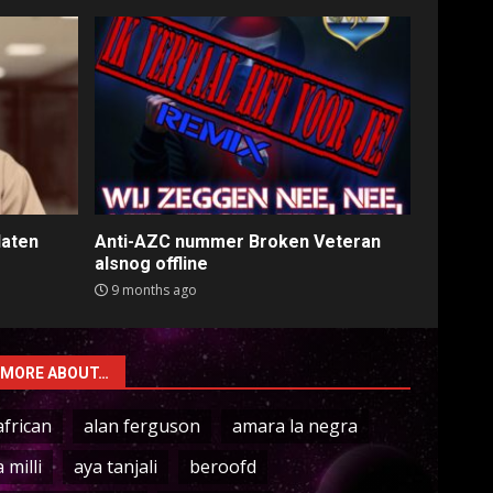
laten
Anti-AZC nummer Broken Veteran
alsnog offline
9 months ago
MORE ABOUT…
african
alan ferguson
amara la negra
a milli
aya tanjali
beroofd