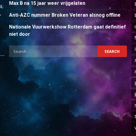
Max B na 15 jaar weer vrijgelaten
a,
,
Anti-AZC nummer Broken Veteran alsnog offline
Nationale Vuurwerkshow Rotterdam gaat definitief
niet door
Search
for: