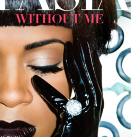
Taylor Swift officieel getrouwd met Travis
Kelce
1 month ago