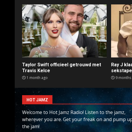
Taylor Swift officieel getrouwd met
Ray J kl
Travis Kelce
sekstap
1 month ago
9 months
HOT JAMZ
Welcome to Hot Jamz Radio! Listen to the jamz,
wherever you are. Get your freak on and pump u
the jam!