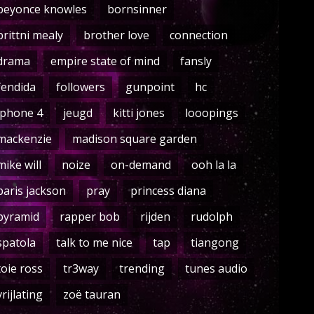
beyonce knowles
bornsinner
brittni mealy
brother love
connection
drama
empire state of mind
fansly
fendida
followers
gunpoint
hc
iphone 4
jeugd
kitti jones
looopings
mackenzie
madison square garden
mike will
noize
on-demand
ooh la la
paris jackson
pray
princess diana
pyramid
rapper bob
rijden
rudolph
spatola
talk to me nice
tap
tiangong
toie ross
tr3way
trending
tunes audio
vrijlating
zoë tauran