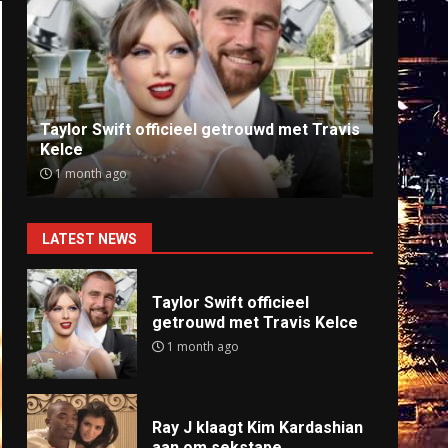
Ray J klaagt Kim Kardashian aan om
Anti
sekstape
offlin
9 months ago
9 mo
LATEST NEWS
Taylor Swift officieel
getrouwd met Travis Kelce
1 month ago
Ray J klaagt Kim Kardashian
aan om sekstape