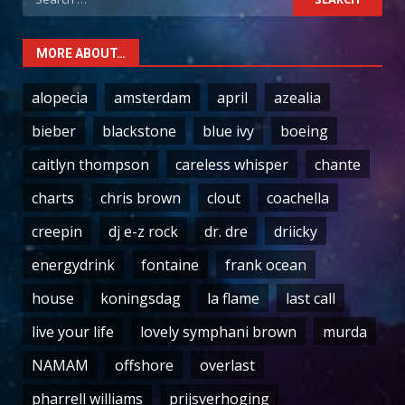
for:
MORE ABOUT…
alopecia
amsterdam
april
azealia
bieber
blackstone
blue ivy
boeing
caitlyn thompson
careless whisper
chante
charts
chris brown
clout
coachella
creepin
dj e-z rock
dr. dre
driicky
energydrink
fontaine
frank ocean
house
koningsdag
la flame
last call
live your life
lovely symphani brown
murda
NAMAM
offshore
overlast
pharrell williams
prijsverhoging