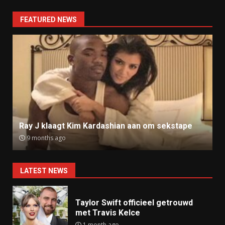
FEATURED NEWS
Ray J klaagt Kim Kardashian aan om sekstape
9 months ago
LATEST NEWS
Taylor Swift officieel getrouwd
met Travis Kelce
1 month ago