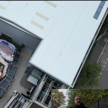
Taylor Swift officieel getrouwd met Travis
Kelce
1 month ago