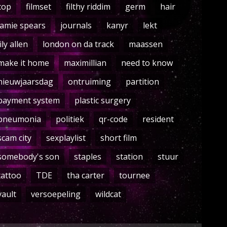
cop
filmset
filthy riddim
germ
hair
jamie spears
journals
kanyr
lekt
lily allen
london on da track
maassen
make it home
maximillian
need to know
nieuwjaarsdag
ontruiming
partition
payment system
plastic surgery
pneumonia
politiek
qr-code
resident
scam city
sexplaylist
short film
somebody's son
staples
station
stuur
tattoo
TDE
tha carter
tournee
vault
versoepeling
wildcat