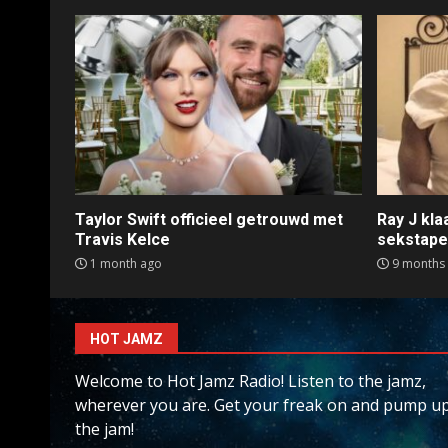
Taylor Swift officieel getrouwd met
Ray J kl
Travis Kelce
sekstap
1 month ago
9 months
HOT JAMZ
Welcome to Hot Jamz Radio! Listen to the jamz,
wherever you are. Get your freak on and pump u
the jam!