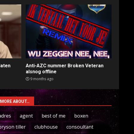
laten
Anti-AZC nummer Broken Veteran
alsnog offline
9 months ago
MORE ABOUT…
adres
agent
best of me
boxen
bryson tiller
clubhouse
consoultant