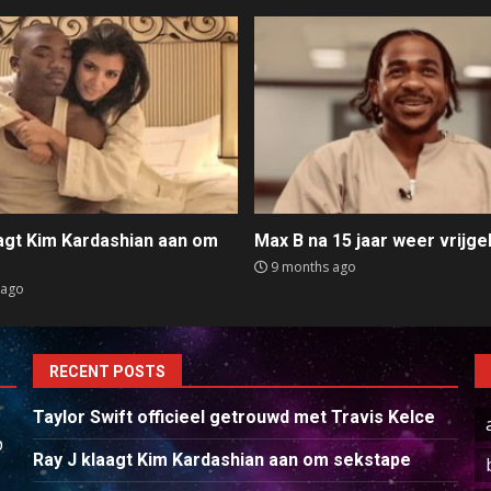
aagt Kim Kardashian aan om
Max B na 15 jaar weer vrijge
e
9 months ago
 ago
RECENT POSTS
Taylor Swift officieel getrouwd met Travis Kelce
p
Ray J klaagt Kim Kardashian aan om sekstape