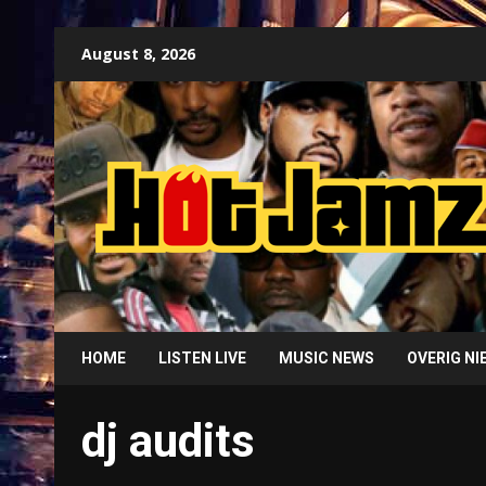
Skip
August 8, 2026
to
content
HOME
LISTEN LIVE
MUSIC NEWS
OVERIG N
dj audits