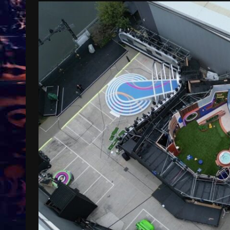
Treinkaartjes worden duurder,
abonnementen verdwijnen
9 months ago