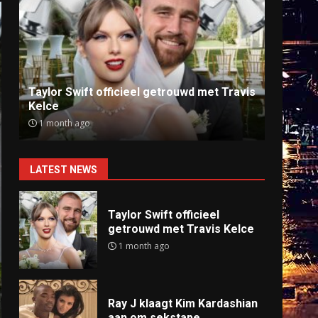
Ray J klaagt Kim Kardashian aan om
Anti
sekstape
offlin
9 months ago
9 mo
LATEST NEWS
Taylor Swift officieel
getrouwd met Travis Kelce
1 month ago
Ray J klaagt Kim Kardashian
aan om sekstape