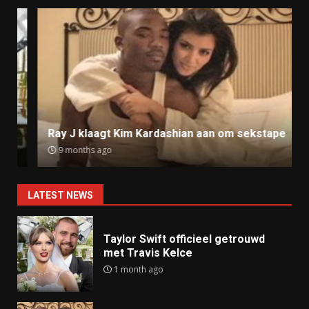
Ray J klaagt Kim Kardashian aan om sekstape
9 months ago
LATEST NEWS
Taylor Swift officieel getrouwd
met Travis Kelce
1 month ago