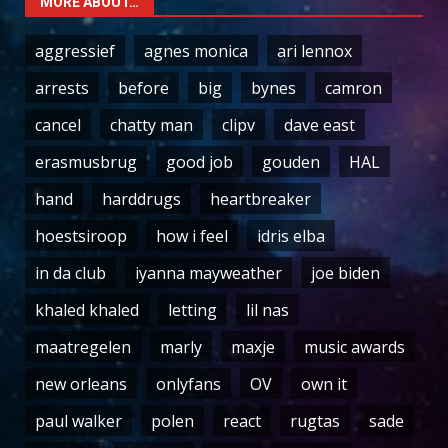
MORE ABOUT…
aggressief
agnes monica
ari lennox
arrests
before
big
bynes
camron
cancel
chatty man
clipv
dave east
erasmusbrug
good job
gouden
HAL
hand
harddrugs
heartbreaker
hoestsiroop
how i feel
idris elba
in da club
iyanna mayweather
joe biden
khaled khaled
letting
lil nas
maatregelen
marly
maxje
music awards
new orleans
onlyfans
OV
own it
paul walker
polen
react
rugtas
sade