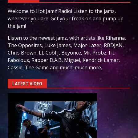
Welcome to Hot Jamz Radio! Listen to the jamz,
wherever you are. Get your freak on and pump up
the jam!
Listen to the newest jamz, with artists like Rihanna,
The Opposites, Luke James, Major Lazer, RBDJAN,
Chris Brown, LL Cool J, Beyonce, Mr. Probz, Fit,
Fabolous, Rapper D.A.B, Miguel, Kendrick Lamar,
Cassie, The Game and much, much more.
LATEST VIDEO