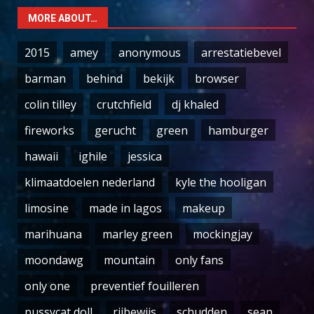
MORE ABOUT…
2015
amey
anonymous
arrestatiebevel
barman
behind
bekijk
browser
colin tilley
crutchfield
dj khaled
fireworks
gerucht
green
hamburger
hawaii
ighile
jessica
klimaatdoelen nederland
kyle the hooligan
limosine
made in lagos
makeup
marihuana
marley green
mockingjay
moondawg
mountain
only fans
only one
preventief fouilleren
pussycat doll
rijbewijs
schudden
sean