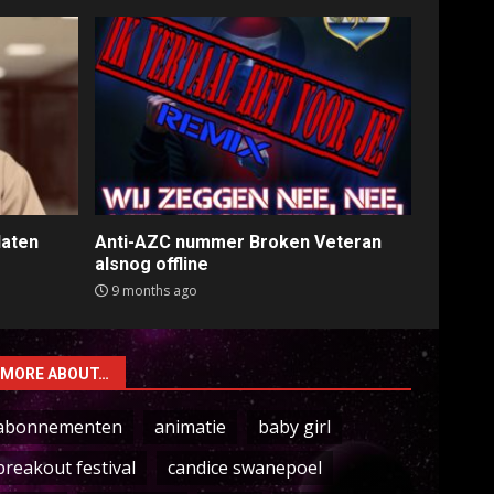
laten
Anti-AZC nummer Broken Veteran
alsnog offline
9 months ago
MORE ABOUT…
abonnementen
animatie
baby girl
breakout festival
candice swanepoel