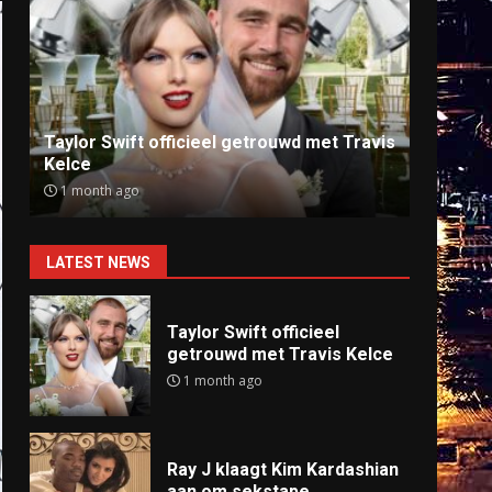
Ray J klaagt Kim Kardashian aan om
Anti
sekstape
offlin
9 months ago
9 mo
LATEST NEWS
Taylor Swift officieel
getrouwd met Travis Kelce
1 month ago
Ray J klaagt Kim Kardashian
aan om sekstape