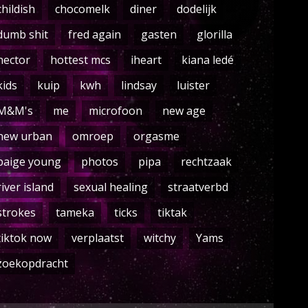
childish
chocomelk
diner
dodelijk
dumb shit
fred again
gasten
glorilla
hector
hottest mcs
iheart
kiana ledé
kids
kuip
kwh
lindsay
luister
M&M's
me
microfoon
new age
new urban
omroep
orgasme
paige young
photos
pipa
rechtzaak
river island
sexual healing
straatverbd
strokes
tameka
ticks
tiktak
tiktok now
verplaatst
witchy
Yams
zoekopdracht