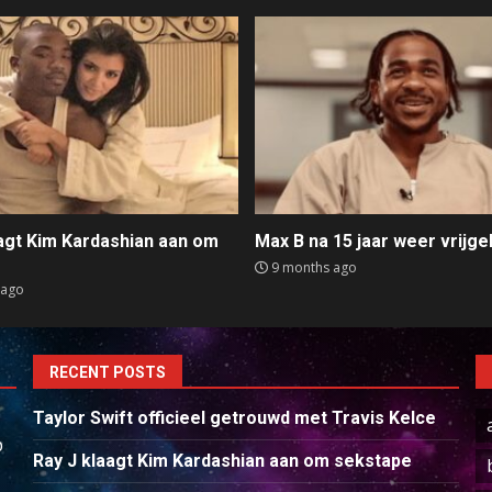
aagt Kim Kardashian aan om
Max B na 15 jaar weer vrijge
e
9 months ago
 ago
RECENT POSTS
Taylor Swift officieel getrouwd met Travis Kelce
p
Ray J klaagt Kim Kardashian aan om sekstape