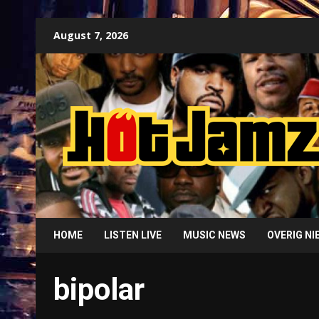
Skip
August 7, 2026
to
content
HOME
LISTEN LIVE
MUSIC NEWS
OVERIG N
bipolar