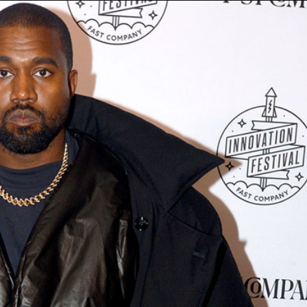
Taylor Swift officieel getrouwd met Travis
Kelce
1 month ago