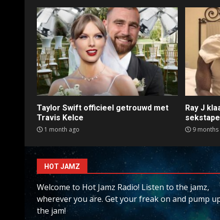
Taylor Swift officieel getrouwd met
Ray J kl
Travis Kelce
sekstap
1 month ago
9 months
HOT JAMZ
Welcome to Hot Jamz Radio! Listen to the jamz,
wherever you are. Get your freak on and pump u
the jam!