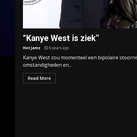
“Kanye West is ziek”
Hot Jamz
6 years ago
Kanye West zou momenteel een bipolaire stoornis 
omstandigheden en...
Read More