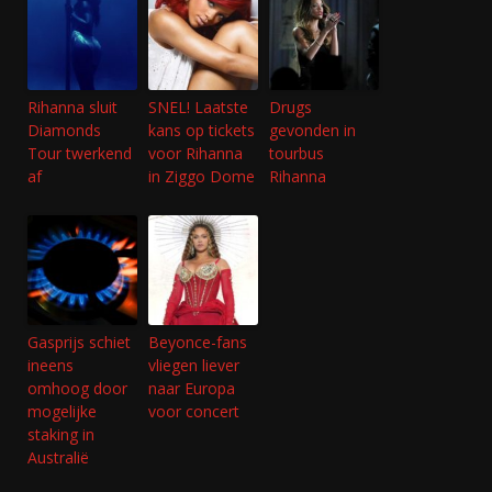
Rihanna sluit
SNEL! Laatste
Drugs
Diamonds
kans op tickets
gevonden in
Tour twerkend
voor Rihanna
tourbus
af
in Ziggo Dome
Rihanna
Gasprijs schiet
Beyonce-fans
ineens
vliegen liever
omhoog door
naar Europa
mogelijke
voor concert
staking in
Australië