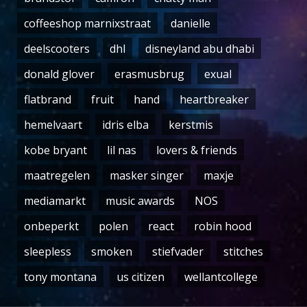
coffeeshop marnixstraat
danielle
deelscooters
dhl
disneyland abu dhabi
donald glover
erasmusbrug
exual
flatbrand
fruit
hand
heartbreaker
hemelvaart
idris elba
kerstmis
kobe bryant
lil nas
lovers & friends
maatregelen
masker singer
maxje
mediamarkt
music awards
NOS
onbeperkt
polen
react
robin hood
sleepless
smoken
stiefvader
stitches
tony montana
us citizen
wellantcollege