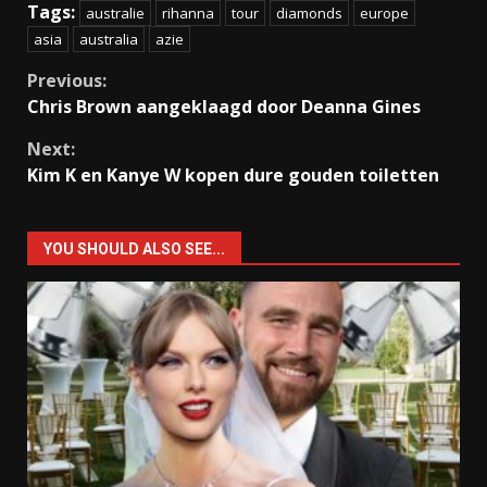
Tags:
australie
rihanna
tour
diamonds
europe
asia
australia
azie
Continue
Previous:
Chris Brown aangeklaagd door Deanna Gines
Reading
Next:
Kim K en Kanye W kopen dure gouden toiletten
YOU SHOULD ALSO SEE...