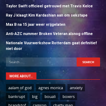
Taylor Swift officieel getrouwd met Travis Kelce
Ray J klaagt Kim Kardashian aan om sekstape
Max B na 15 jaar weer vrijgelaten
Anti-AZC nummer Broken Veteran alsnog offline
Nationale Vuurwerkshow Rotterdam gaat definitief
niet door
Search
for:
MORE ABOUT…
aalam of god
agnes monica
anxiety
bankrupt
big
bouali
boxers
brandstof
camron
chatty man