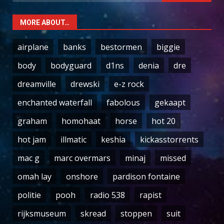
for:
MORE ABOUT…
airplane
banks
bestormen
biggie
body
bodyguard
d1ns
denia
dre
dreamville
drewski
e-z rock
enchanted waterfall
fabolous
gekaapt
graham
homohaat
horse
hot 20
hot jam
illmatic
keshia
kickasstorrents
mac g
marc overmars
minaj
missed
omah lay
onshore
pardison fontaine
politie
pooh
radio 538
rapist
rijksmuseum
skread
stoppen
suit