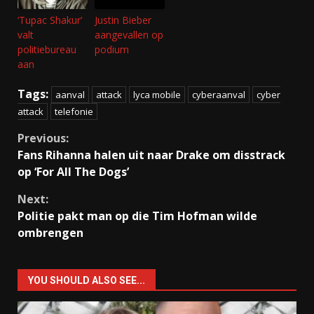
‘Tupac Shakur’
Justin Bieber
valt
aangevallen op
politiebureau
podium
aan
Tags:
aanval
attack
lyca mobile
cyberaanval
cyber
attack
telefonie
Continue
Previous:
Fans Rihanna halen uit naar Drake om disstrack
Reading
op ‘For All The Dogs’
Next:
Politie pakt man op die Tim Hofman wilde
ombrengen
YOU SHOULD ALSO SEE...