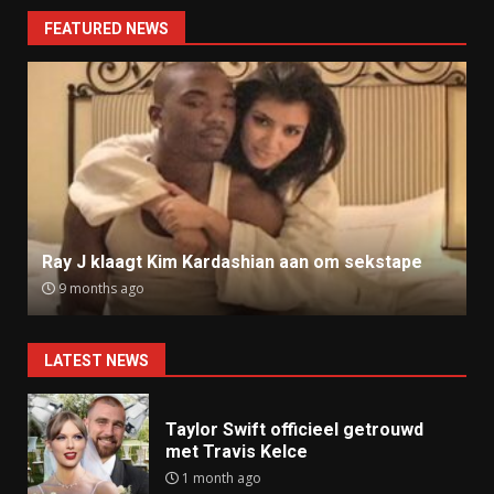
FEATURED NEWS
Ray J klaagt Kim Kardashian aan om sekstape
9 months ago
LATEST NEWS
Taylor Swift officieel getrouwd
met Travis Kelce
1 month ago